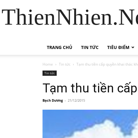
ThienNhien.Ne
TRANG CHỦ
TIN TỨC
TIÊU ĐIỂM
Home
Tin tức
Tạm thu tiền cấp quyền khai thác 
Tin tức
Tạm thu tiền cấ
Bạch Dương
-
21/12/2015