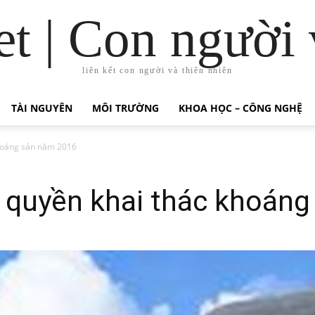
t | Con người 
liên kết con người và thiên nhiên
TÀI NGUYÊN
MÔI TRƯỜNG
KHOA HỌC – CÔNG NGHỆ
khoáng sản năm 2016
p quyền khai thác khoán