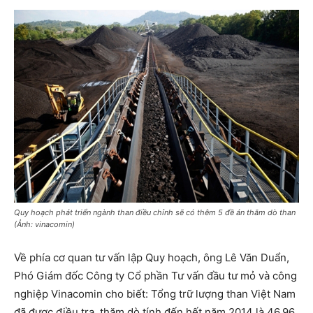
Quy hoạch phát triển ngành than điều chỉnh sẽ có thêm 5 đề án thăm dò than
(Ảnh: vinacomin)
Về phía cơ quan tư vấn lập Quy hoạch, ông Lê Văn Duẩn,
Phó Giám đốc Công ty Cổ phần Tư vấn đầu tư mỏ và công
nghiệp Vinacomin cho biết: Tổng trữ lượng than Việt Nam
đã được điều tra, thăm dò tính đến hết năm 2014 là 46,96