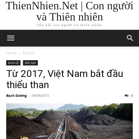
ThienNhien.Net | Con người
và Thiên nhiên
liên kết con người và thiên nhiên
Home
Kinh tế
Kinh tế
Nổi bật
Từ 2017, Việt Nam bắt đầu
thiếu than
Bạch Dương
-
04/09/2015
0