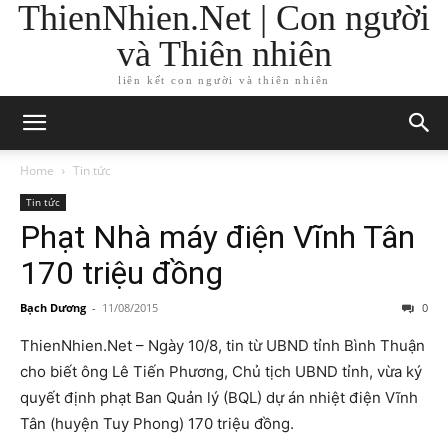
ThienNhien.Net | Con người
và Thiên nhiên
liên kết con người và thiên nhiên
Home
Tin tức
Tin tức
Phạt Nhà máy điện Vĩnh Tân
170 triệu đồng
Bạch Dương
-
11/08/2015
0
ThienNhien.Net – Ngày 10/8, tin từ UBND tỉnh Bình Thuận
cho biết ông Lê Tiến Phương, Chủ tịch UBND tỉnh, vừa ký
quyết định phạt Ban Quản lý (BQL) dự án nhiệt điện Vĩnh
Tân (huyện Tuy Phong) 170 triệu đồng.