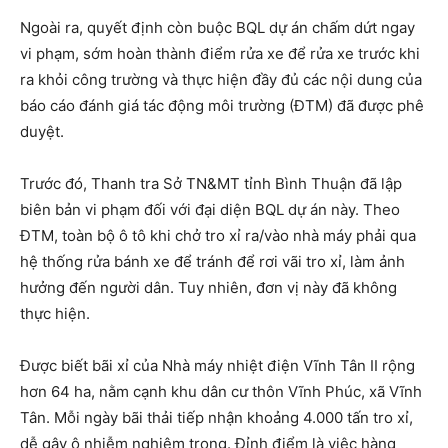
Ngoài ra, quyết định còn buộc BQL dự án chấm dứt ngay
vi phạm, sớm hoàn thành điểm rửa xe để rửa xe trước khi
ra khỏi công trường và thực hiện đầy đủ các nội dung của
báo cáo đánh giá tác động môi trường (ĐTM) đã được phê
duyệt.
Trước đó, Thanh tra Sở TN&MT tỉnh Bình Thuận đã lập
biên bản vi phạm đối với đại diện BQL dự án này. Theo
ĐTM, toàn bộ ô tô khi chở tro xỉ ra/vào nhà máy phải qua
hệ thống rửa bánh xe để tránh để rơi vãi tro xỉ, làm ảnh
hưởng đến người dân. Tuy nhiên, đơn vị này đã không
thực hiện.
Được biết bãi xỉ của Nhà máy nhiệt điện Vĩnh Tân II rộng
hơn 64 ha, nằm cạnh khu dân cư thôn Vĩnh Phúc, xã Vĩnh
Tân. Mỗi ngày bãi thải tiếp nhận khoảng 4.000 tấn tro xỉ,
dễ gây ô nhiễm nghiêm trọng. Đỉnh điểm là việc hàng