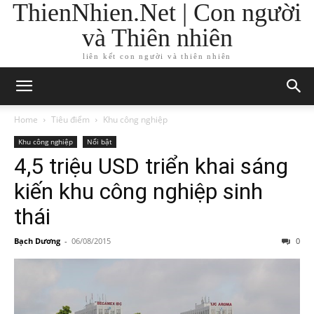
ThienNhien.Net | Con người
và Thiên nhiên
liên kết con người và thiên nhiên
Home
Tiêu điểm
Khu công nghiệp
Khu công nghiệp
Nổi bật
4,5 triệu USD triển khai sáng
kiến khu công nghiệp sinh
thái
Bạch Dương
-
06/08/2015
0