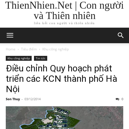
ThienNhien.Net | Con người
và Thiên nhiên
liên kết con người và thiên nhiên
Home
Tiêu điểm
Khu công nghiệp
Khu công nghiệp
Tin tức
Điều chỉnh Quy hoạch phát
triển các KCN thành phố Hà
Nội
Son Thuy
-
03/12/2014
0