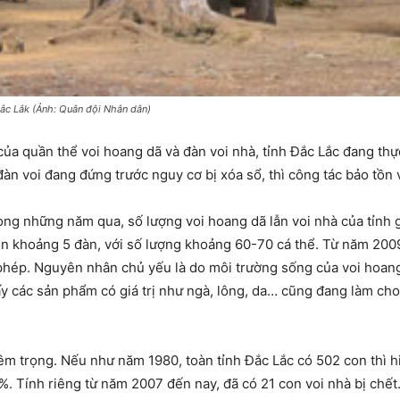
 Đắc Lắk (Ảnh: Quân đội Nhân dân)
a quần thể voi hoang dã và đàn voi nhà, tỉnh Đắc Lắc đang thực
đàn voi đang đứng trước nguy cơ bị xóa sổ, thì công tác bảo tồn 
rong những năm qua, số lượng voi hoang dã lẫn voi nhà của tỉnh 
còn khoảng 5 đàn, với số lượng khoảng 60-70 cá thể. Từ năm 2009
i phép. Nguyên nhân chủ yếu là do môi trường sống của voi hoang 
ấy các sản phẩm có giá trị như ngà, lông, da… cũng đang làm ch
m trọng. Nếu như năm 1980, toàn tỉnh Đắc Lắc có 502 con thì h
 Tính riêng từ năm 2007 đến nay, đã có 21 con voi nhà bị chết. V