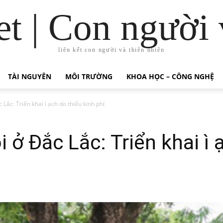
t | Con người 
liên kết con người và thiên nhiên
TÀI NGUYÊN
MÔI TRƯỜNG
KHOA HỌC – CÔNG NGHỆ
Lắc: Triển khai ì ạch do thiếu kinh phí
 ở Đắc Lắc: Triển khai ì 