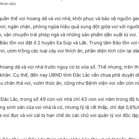
Nhân dân)
uần thể voi hoang dã và voi nhà; khôi phục và bảo vệ nguồn ge
oi; ngăn chặn, phòng ngừa hiệu quả xung đột giữa voi với người
n, vận chuyển trái phép ngà và những sản phẩm dẫn xuất từ voi.
 Bảo tồn voi đặt ở 2 huyện Ea Súp và Lắk. Trung tâm Bảo tồn voi
, ươm trồng các loại cây voi thích ăn, phần diện tích còn lại d
hoang dã và voi nhà trước nguy cơ bị xóa sổ. Thế nhưng, trên th
 khăn. Cụ thể, đến nay UBND tỉnh Đắc Lắc vẫn chưa phê duyệt di
hu chăn thả voi, vườn thức ăn, cũng như Bệnh viện voi vẫn còn nằ
ắc Lắc, trong số 49 con voi nhà chỉ 43 con voi nằm trong độ tu
g sinh sản của voi nhà là có, nhưng tỷ lệ rất thấp, chỉ đạt 0,6%/
 voi đực và voi cái bị hạn chế do các chủ voi quản lý voi độc lập