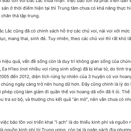
ảo tồn voi Đắc Lắc thừa nhận: Việc bảo tồn và phát triển đàn v
 sản ở thời điểm hiện tại thì Trung tâm chưa có khả năng thực hi
 chăn thả tập trung.
c Lắc cũng đã có chính sách hỗ trợ các chủ voi, nài voi với mứ
c, mang thai, sinh đẻ. Tuy nhiên, theo các chủ voi thì rất khó l
có hiệu quả, vấn đề sống còn là duy trì không gian sống của ch
a H’leo (nơi nhiều voi rừng sinh sống) đã bị khai tử, do tình trạ
005 đến 2012, diện tích rừng tự nhiên của 3 huyện có voi hoa
à chúng ngày càng trở nên hung dữ hơn. Đây cũng chính là lý do
i phép cũng làm giảm đi quần thể voi hoang dã vốn đã ít ỏi. Thế n
ều tra sơ bộ, và thường cho kết quả “án mờ”, nên vẫn chưa có n
ệc bảo tồn voi triển khai “ì ạch” là do thiếu kinh phí và nguồn
là nguồn kinh phí từ Trung ương, còn lại là ngân sách địa phương