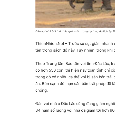
Đàn voi nhà bị khai thác quá mức trong dịch vụ du lịch tại
ThienNhien.Net – Trước sự sụt giảm nhanh củ
tên trong sách đỏ này. Tuy nhiên, trong khi 
Theo Trung tâm Bảo tồn voi tỉnh Đắc Lắc, t
có hơn 550 con, thì hiện nay toàn tỉnh chỉ 
trong đó có nhiều cá thể voi bị săn bắn trá
ăn. Bên cạnh đó, nạn săn bắn trái phép để l
chóng.
Đàn voi nhà ở Đắc Lắc cũng đang giảm nghiê
34 năm số lượng voi nhà đã giảm tới hơn 90%.