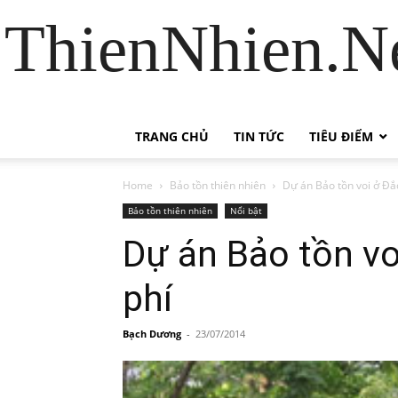
ThienNhien.Ne
TRANG CHỦ
TIN TỨC
TIÊU ĐIỂM
Home
Bảo tồn thiên nhiên
Dự án Bảo tồn voi ở Đắc 
Bảo tồn thiên nhiên
Nổi bật
Dự án Bảo tồn voi
phí
Bạch Dương
-
23/07/2014