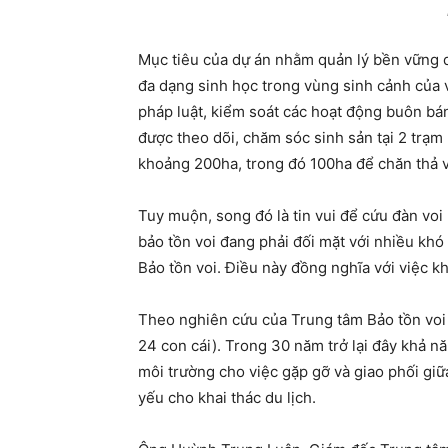
Mục tiêu của dự án nhằm quản lý bền vững q
đa dạng sinh học trong vùng sinh cảnh của v
pháp luật, kiểm soát các hoạt động buôn bá
được theo dõi, chăm sóc sinh sản tại 2 trạm
khoảng 200ha, trong đó 100ha để chăn thả voi
Tuy muộn, song đó là tin vui để cứu đàn voi 
bảo tồn voi đang phải đối mặt với nhiều khó
Bảo tồn voi. Điều này đồng nghĩa với việc k
Theo nghiên cứu của Trung tâm Bảo tồn voi Đ
24 con cái). Trong 30 năm trở lại đây khả năn
môi trường cho việc gặp gỡ và giao phối giữa
yếu cho khai thác du lịch.