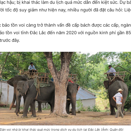
lạc hậu; bị khai thác làm du lịch quá mức dẫn đến kiệt sức. Dự
Với tốc độ suy giảm như hiện nay, nhiều người đã đặt câu hỏi: Li
ác bảo tồn voi càng trở thành vấn đề cấp bách được các cấp, ng
o tồn voi tỉnh Đắc Lắc đến năm 2020 với nguồn kinh phí gần 85 
trước đây.
Đàn voi nhà bị khai thác quá mức trong dịch vụ du lịch tại Đắc Lắk (Ảnh: Quân đội