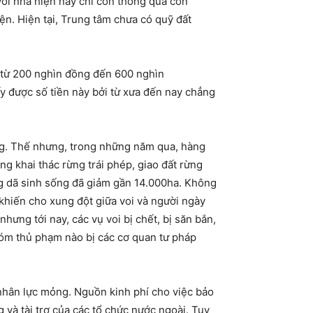
oi nhà hiện nay chỉ còn thông qua con
ện. Hiện tại, Trung tâm chưa có quỹ đất
c từ 200 nghìn đồng đến 600 nghìn
ấy được số tiền này bởi từ xưa đến nay chẳng
úng. Thế nhưng, trong những năm qua, hàng
ng khai thác rừng trái phép, giao đất rừng
ng dã sinh sống đã giảm gần 14.000ha. Không
 khiến cho xung đột giữa voi và người ngày
hưng tới nay, các vụ voi bị chết, bị săn bắn,
hóm thủ phạm nào bị các cơ quan tư pháp
 nhân lực mỏng. Nguồn kinh phí cho việc bảo
 và tài trợ của các tổ chức nước ngoài. Tuy