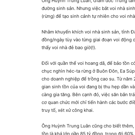
Ông Huỳnh Trung Luân, Giám đốc Trung tâm B
đường sinh sản. Nhưng việc bắt voi nhà sinh
(rừng) để tạo sinh cảnh tự nhiên cho voi nhà
Nhằm khuyến khích voi nhà sinh sản, tỉnh Đắ
đồng/ngày tùy vào từng giai đoạn voi động dụ
thấy voi nhà đẻ bao giờ(!).
Đối với quần thể voi hoang dã, để bảo tồn 
chục nghìn héc-ta rừng ở Buôn Đôn, Ea Súp, E
cho doanh nghiệp để trồng cao su. Từ năm 2
gian sinh tồn của voi đang bị thu hẹp dần v
càng gia tăng. Bên cạnh đó, việc săn bắn trá
cơ quan chức mới chỉ tiến hành các bước đi
truy tố, xét xử công khai.
Ông Huỳnh Trung Luân cũng cho biết thêm, vi
tồn là khá lớn gần 85 tỷ đồng, trong đó 60% 