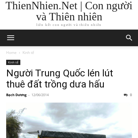
ThienNhien.Net | Con người
và Thiên nhiên
liên kết con người và thiên nhiên
Home
Kinh tế
Kinh tế
Người Trung Quốc lén lút
thuê đất trồng dưa hấu
Bạch Dương
-
12/06/2014
0