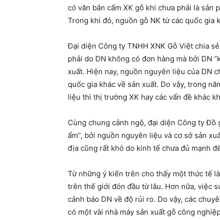
có văn bản cấm XK gỗ khi chưa phải là sản 
Trong khi đó, nguồn gỗ NK từ các quốc gia 
Đại diện Công ty TNHH XNK Gỗ Việt chia sẻ
phải do DN không có đơn hàng mà bởi DN “k
xuất. Hiện nay, nguồn nguyên liệu của DN ch
quốc gia khác về sản xuất. Do vậy, trong năm
liệu thì thị trường XK hay các vấn đề khác kh
Cùng chung cảnh ngộ, đại diện Công ty Đồ g
ẩm”, bởi nguồn nguyên liệu và cơ sở sản xuấ
địa cũng rất khó do kinh tế chưa đủ mạnh để
Từ những ý kiến trên cho thấy một thức tế 
trên thế giới đón đầu từ lâu. Hơn nữa, việc
cảnh báo DN về độ rủi ro. Do vậy, các chuy
có một vài nhà máy sản xuất gỗ công nghiệp, 