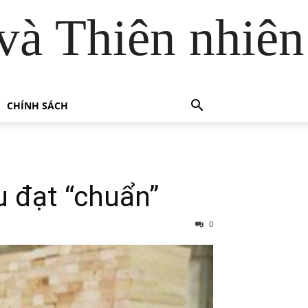
và Thiên nhiên
CHÍNH SÁCH
u đạt “chuẩn”
0