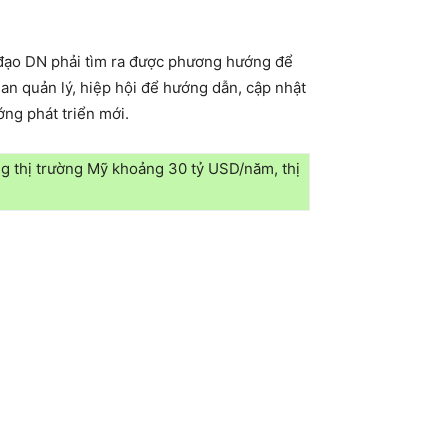
nh đạo DN phải tìm ra được phương hướng để
an quản lý, hiệp hội để hướng dẫn, cập nhật
ớng phát triển mới.
ng thị trường Mỹ khoảng 30 tỷ USD/năm, thị