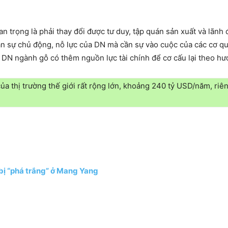
uan trọng là phải thay đổi được tư duy, tập quán sản xuất và lã
ần sự chủ động, nỗ lực của DN mà cần sự vào cuộc của các cơ qu
ố DN ngành gỗ có thêm nguồn lực tài chính để cơ cấu lại theo hư
a thị trường thế giới rất rộng lớn, khoảng 240 tỷ USD/năm, riê
 bị “phá trắng” ở Mang Yang