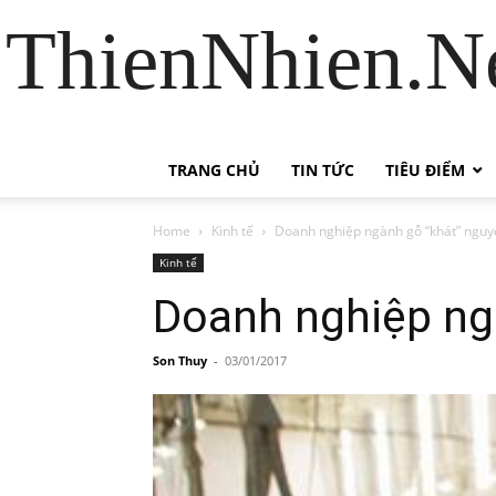
ThienNhien.Ne
TRANG CHỦ
TIN TỨC
TIÊU ĐIỂM
Home
Kinh tế
Doanh nghiệp ngành gỗ “khát” nguyê
Kinh tế
Doanh nghiệp ngà
Son Thuy
-
03/01/2017