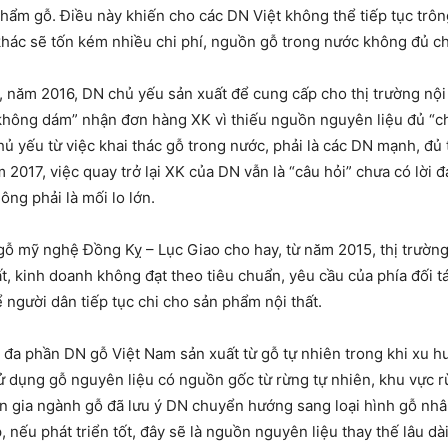
phẩm gỗ. Điều này khiến cho các DN Việt không thể tiếp tục trô
khác sẽ tốn kém nhiều chi phí, nguồn gỗ trong nước không đủ c
, năm 2016, DN chủ yếu sản xuất để cung cấp cho thị trường nộ
hông dám” nhận đơn hàng XK vì thiếu nguồn nguyên liệu đủ “chu
ủ yếu từ việc khai thác gỗ trong nước, phải là các DN mạnh, đủ 
 2017, việc quay trở lại XK của DN vẫn là “câu hỏi” chưa có lời 
ông phải là mối lo lớn.
ỗ mỹ nghệ Đồng Kỵ – Lục Giao cho hay, từ năm 2015, thị trường 
t, kinh doanh không đạt theo tiêu chuẩn, yêu cầu của phía đối tá
 người dân tiếp tục chi cho sản phẩm nội thất.
là đa phần DN gỗ Việt Nam sản xuất từ gỗ tự nhiên trong khi xu
 sử dụng gỗ nguyên liệu có nguồn gốc từ rừng tự nhiên, khu vực 
ên gia ngành gỗ đã lưu ý DN chuyển hướng sang loại hình gỗ nhâ
nếu phát triển tốt, đây sẽ là nguồn nguyên liệu thay thế lâu dài