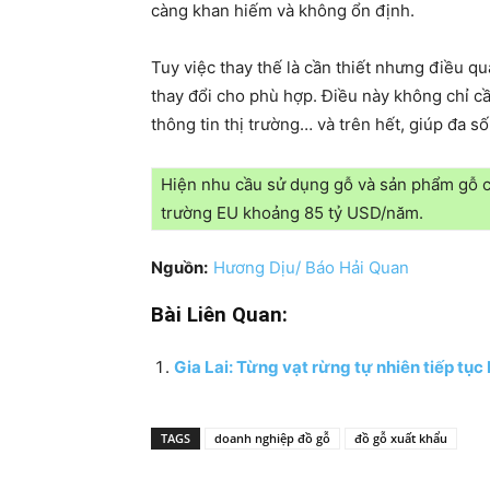
càng khan hiếm và không ổn định.
Tuy việc thay thế là cần thiết nhưng điều q
thay đổi cho phù hợp. Điều này không chỉ c
thông tin thị trường… và trên hết, giúp đa s
Hiện nhu cầu sử dụng gỗ và sản phẩm gỗ củ
trường EU khoảng 85 tỷ USD/năm.
Nguồn:
Hương Dịu/ Báo Hải Quan
Bài Liên Quan:
Gia Lai: Từng vạt rừng tự nhiên tiếp tục
TAGS
doanh nghiệp đồ gỗ
đồ gỗ xuất khẩu