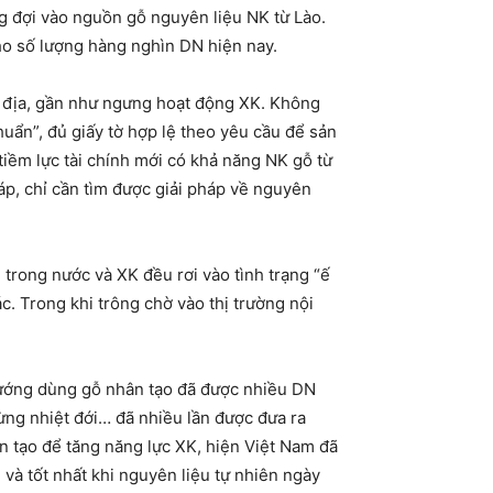
ng đợi vào nguồn gỗ nguyên liệu NK từ Lào.
ho số lượng hàng nghìn DN hiện nay.
i địa, gần như ngưng hoạt động XK. Không
ẩn”, đủ giấy tờ hợp lệ theo yêu cầu để sản
tiềm lực tài chính mới có khả năng NK gỗ từ
đáp, chỉ cần tìm được giải pháp về nguyên
trong nước và XK đều rơi vào tình trạng “ế
c. Trong khi trông chờ vào thị trường nội
 hướng dùng gỗ nhân tạo đã được nhiều DN
rừng nhiệt đới… đã nhiều lần được đưa ra
n tạo để tăng năng lực XK, hiện Việt Nam đã
 và tốt nhất khi nguyên liệu tự nhiên ngày