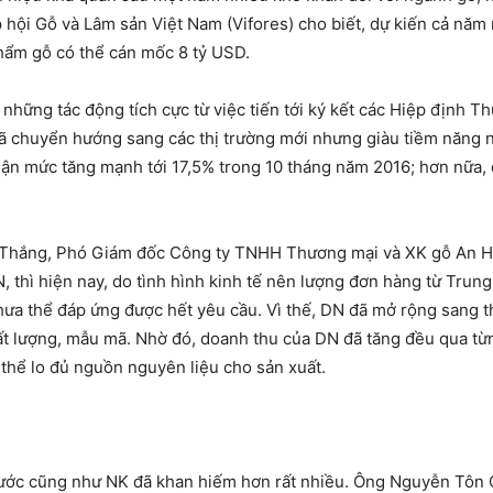
ội Gỗ và Lâm sản Việt Nam (Vifores) cho biết, dự kiến cả năm n
phẩm gỗ có thể cán mốc 8 tỷ USD.
những tác động tích cực từ việc tiến tới ký kết các Hiệp định T
đã chuyển hướng sang các thị trường mới nhưng giàu tiềm năn
ận mức tăng mạnh tới 17,5% trong 10 tháng năm 2016; hơn nữa, c
 Thắng, Phó Giám đốc Công ty TNHH Thương mại và XK gỗ An Hòa
N, thì hiện nay, do tình hình kinh tế nên lượng đơn hàng từ Trun
hưa thể đáp ứng được hết yêu cầu. Vì thế, DN đã mở rộng sang t
ất lượng, mẫu mã. Nhờ đó, doanh thu của DN đã tăng đều qua t
 thể lo đủ nguồn nguyên liệu cho sản xuất.
nước cũng như NK đã khan hiếm hơn rất nhiều. Ông Nguyễn Tôn 