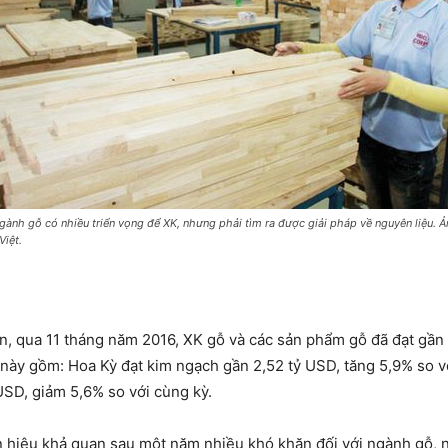
gành gỗ có nhiều triển vọng để XK, nhưng phải tìm ra được giải pháp về nguyên liệu. Ả
Việt.
n, qua 11 tháng năm 2016, XK gỗ và các sản phẩm gỗ đã đạt gần 
 này gồm: Hoa Kỳ đạt kim ngạch gần 2,52 tỷ USD, tăng 5,9% so v
USD, giảm 5,6% so với cùng kỳ.
n hiệu khả quan sau một năm nhiều khó khăn đối với ngành gỗ, n