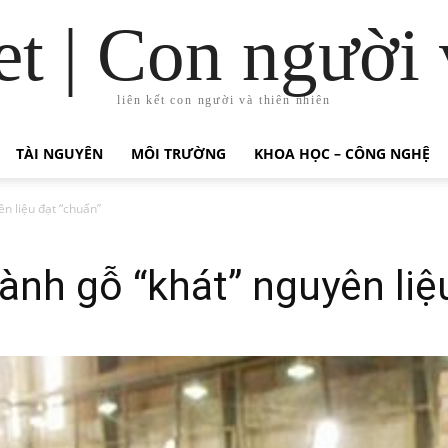
t | Con người 
liên kết con người và thiên nhiên
TÀI NGUYÊN
MÔI TRƯỜNG
KHOA HỌC – CÔNG NGHỆ
n liệu đạt “chuẩn”
nh gỗ “khát” nguyên liệ