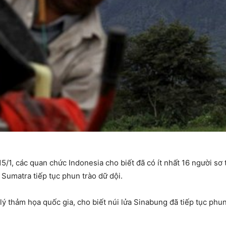
/1, các quan chức Indonesia cho biết đã có ít nhất 16 người sơ t
 Sumatra tiếp tục phun trào dữ dội.
ý thảm họa quốc gia, cho biết núi lửa Sinabung đã tiếp tục phun