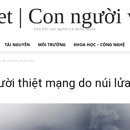
t | Con người 
liên kết con người và thiên nhiên
TÀI NGUYÊN
MÔI TRƯỜNG
KHOA HỌC – CÔNG NGHỆ
 do núi lửa phun trào
ười thiệt mạng do núi lử