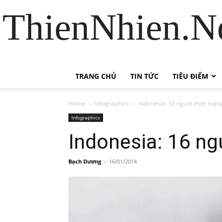
ThienNhien.Ne
TRANG CHỦ
TIN TỨC
TIÊU ĐIỂM
Home
Infographics
Indonesia: 16 người thiệt mạng
Infographics
Indonesia: 16 ng
Bạch Dương
-
16/01/2014