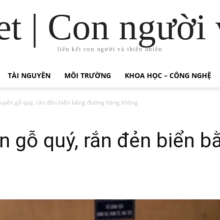
t | Con người 
liên kết con người và thiên nhiên
TÀI NGUYÊN
MÔI TRƯỜNG
KHOA HỌC – CÔNG NGHỆ
huyển gỗ quý, rắn đẻn biển bằng đường hàng không
n gỗ quý, rắn đẻn biển 