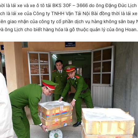
là lái xe và xe ô tô tải BKS 30F – 3666 do ông Đặng Đức Lịch là
 là lái xe của Công ty TNHH Vận Tải Nội Bài đồng thời là lái xe 
ên giao nhận của công ty cổ phần dịch vụ hàng không sân bay Nộ
và ông Lịch cho biết hàng hóa là gỗ thuộc quản lý của ông Hoan.