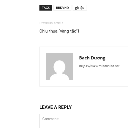
TAGS
BBĐVHD
gỗ lậu
Previous article
Chịu thua “vàng tặc”!
Bạch Dương
https://www.thiennhien.net
LEAVE A REPLY