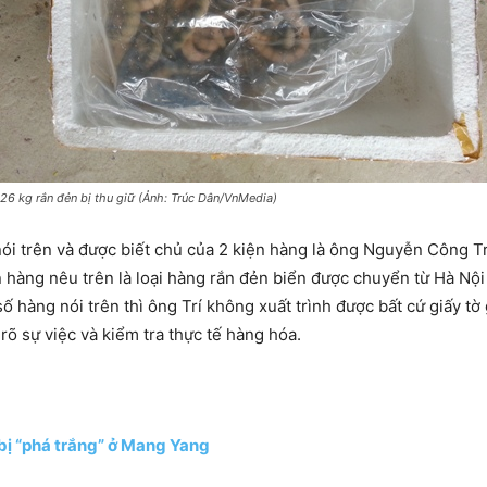
26 kg rắn đẻn bị thu giữ (Ảnh: Trúc Dân/VnMedia)
ói trên và được biết chủ của 2 kiện hàng là ông Nguyễn Công Trí
ện hàng nêu trên là loại hàng rắn đẻn biển được chuyển từ Hà Nộ
 số hàng nói trên thì ông Trí không xuất trình được bất cứ giấy t
õ sự việc và kiểm tra thực tế hàng hóa.
 bị “phá trắng” ở Mang Yang