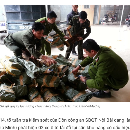
Số gỗ quý bị lực lượng chức năng thu giữ (Ảnh: Trúc Dân/VnMedia)
14, tổ tuần tra kiểm soát của Đồn công an SBQT Nội Bài đang là
ú Minh) phát hiện 02 xe ô tô tải đỗ tại sân kho hàng có dấu hiệu