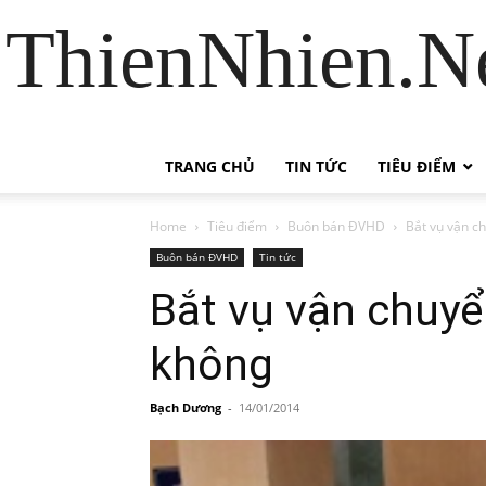
ThienNhien.Ne
TRANG CHỦ
TIN TỨC
TIÊU ĐIỂM
Home
Tiêu điểm
Buôn bán ĐVHD
Bắt vụ vận c
Buôn bán ĐVHD
Tin tức
Bắt vụ vận chuyể
không
Bạch Dương
-
14/01/2014