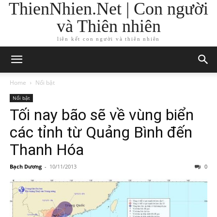
ThienNhien.Net | Con người
và Thiên nhiên
liên kết con người và thiên nhiên
Home
Nổi bật
Nổi bật
Tối nay bão sẽ về vùng biển
các tỉnh từ Quảng Bình đến
Thanh Hóa
Bạch Dương
-
10/11/2013
0