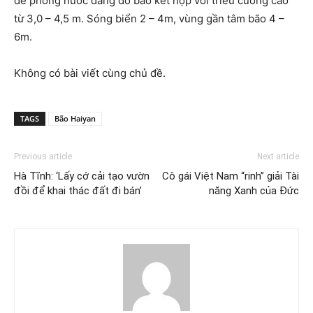
đề phòng nước dâng do bão kết hợp với triều cường cao
từ 3,0 – 4,5 m. Sóng biển 2 – 4m, vùng gần tâm bão 4 –
6m.
Không có bài viết cùng chủ đề.
TAGS
Bão Haiyan
Previous article
Next article
Hà Tĩnh: ‘Lấy cớ cải tạo vườn
Cô gái Việt Nam “rinh” giải Tài
đồi để khai thác đất đi bán’
năng Xanh của Đức