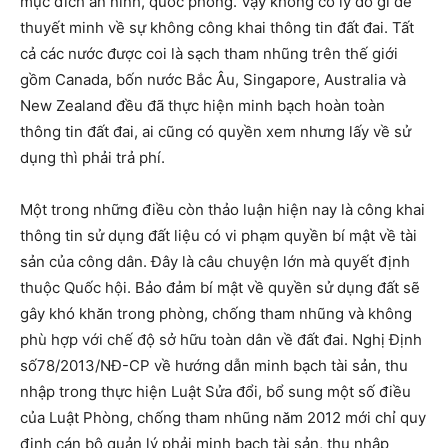
mục đích an ninh, quốc phòng. Vậy không có lý do gì để
thuyết minh về sự không công khai thông tin đất đai. Tất
cả các nước được coi là sạch tham nhũng trên thế giới
gồm Canada, bốn nước Bắc Âu, Singapore, Australia và
New Zealand đều đã thực hiện minh bạch hoàn toàn
thông tin đất đai, ai cũng có quyền xem nhưng lấy về sử
dụng thì phải trả phí.
Một trong những điều còn thảo luận hiện nay là công khai
thông tin sử dụng đất liệu có vi phạm quyền bí mật về tài
sản của công dân. Đây là câu chuyện lớn mà quyết định
thuộc Quốc hội. Bảo đảm bí mật về quyền sử dụng đất sẽ
gây khó khăn trong phòng, chống tham nhũng và không
phù hợp với chế độ sở hữu toàn dân về đất đai. Nghị Định
số78/2013/NĐ-CP về hướng dẫn minh bạch tài sản, thu
nhập trong thực hiện Luật Sửa đổi, bổ sung một số điều
của Luật Phòng, chống tham nhũng năm 2012 mới chỉ quy
định cán bộ quản lý phải minh bạch tài sản, thu nhập