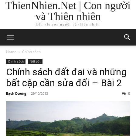
ThienNhien.Net | Con người
và Thiên nhiên
liên kết con người và thiên nhiên
Home
Chính sách
Chính sách
Nổi bật
Chính sách đất đai và những
bất cập cần sửa đổi – Bài 2
Bạch Dương
-
29/10/2013
0