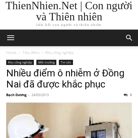
ThienNhien.Net | Con người
và Thiên nhiên
liên kết con người và thiên nhiên
Home
Tiêu điểm
Khu công nghiệp
Khu công nghiệp
Môi trường
Tin tức
Nhiều điểm ô nhiễm ở Đồng
Nai đã được khắc phục
Bạch Dương
-
24/05/2013
0