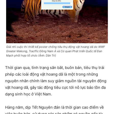
Giải nhì cuộc thi thiết kế poster chống tiêu thụ động vật hoang dã do WWF
Greater Mekong, Tracffic Đông Nam Á và Cơ quan Phát triển Quốc tế Đan
Mạch phối hợp tổ chức (Ảnh: Dân Trí)
Thời gian qua, tình trạng săn bắt, buôn bán, tiêu thụ trái
phép các loài động vật hoang dã là một trong những
nguyên nhân chính làm suy giảm nguồn tài nguyên động
vật hoang dã, gây tác động tiêu cực tới nỗ lực bảo tồn đa
dạng sinh học ở Việt Nam.
Hàng năm, dịp Tết Nguyên đán là thời gian cao điểm về
việc buôn bán, sử dụng các sản phẩm có nguồn gốc từ