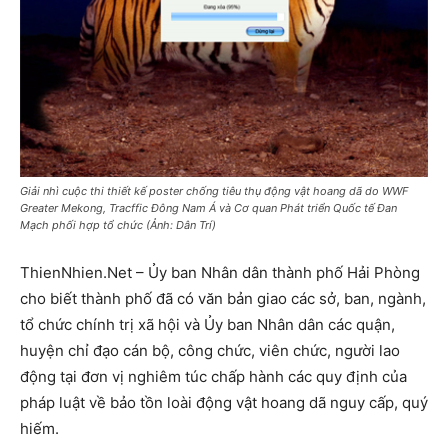
Giải nhì cuộc thi thiết kế poster chống tiêu thụ động vật hoang dã do WWF
Greater Mekong, Tracffic Đông Nam Á và Cơ quan Phát triển Quốc tế Đan
Mạch phối hợp tổ chức (Ảnh: Dân Trí)
ThienNhien.Net – Ủy ban Nhân dân thành phố Hải Phòng
cho biết thành phố đã có văn bản giao các sở, ban, ngành,
tổ chức chính trị xã hội và Ủy ban Nhân dân các quận,
huyện chỉ đạo cán bộ, công chức, viên chức, người lao
động tại đơn vị nghiêm túc chấp hành các quy định của
pháp luật về bảo tồn loài động vật hoang dã nguy cấp, quý
hiếm.