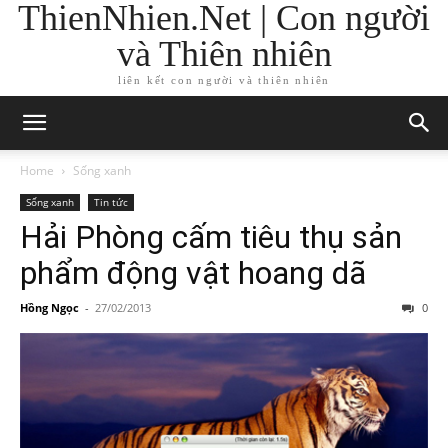
ThienNhien.Net | Con người
và Thiên nhiên
liên kết con người và thiên nhiên
Home
Sống xanh
Sống xanh
Tin tức
Hải Phòng cấm tiêu thụ sản
phẩm động vật hoang dã
Hồng Ngọc
-
27/02/2013
0