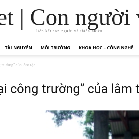
t | Con người 
liên kết con người và thiên nhiên
TÀI NGUYÊN
MÔI TRƯỜNG
KHOA HỌC – CÔNG NGHỆ
 trường” của lâm tặc
i công trường” của lâm 