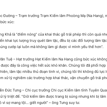
 Đường – Trạm trưởng Trạm Kiểm lâm Phoòng Mạ (Na Hang), n
bức xúc:
g Khả là “điểm nóng” của khai thác gỗ trái phép thì còn quá nh
iển khai lực lượng truy quét lâm tặc, đều bị các đối tượng lâm tặ
chúng cướp lại luôn mà không làm gì được vì mình yếu thế hơn”.
ăn Tuệ – Hạt trưởng Hạt Kiểm lâm Na Hang cũng bức xúc không k
được đây là công việc hết sức khó khăn. Chúng tôi đã phối hợp
nhiên, lâm tặc nhiều thủ đoạn tinh vi, chúng tôi thì không đủ lực
m xử lý nghiêm các trường hợp khai thác, vận chuyển gỗ trái phé
n Đức Tưng – Chi cục trưởng Chi cục Kiểm lâm tỉnh Tuyên Quan
 lý triệt để. “Giờ kiểm lâm được trang bị súng nhưng khi bị lâ
 vì sợ mang tội… giết người” – ông Tưng suy tư.