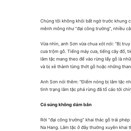
Chúng tôi không khỏi bất ngờ trước khung c
mênh mông như “đại công trường”, nhiều cây
Vừa nhìn, anh Sơn vừa chua xót nói: “Bị tr
cưa trộm gỗ. Tiếng máy cưa, tiếng cây đổ, t
lâm tặc mang theo để vào rừng lấy gỗ là nh
và bị xẻ thành từng thớt gỗ hoặc những tha
Anh Sơn nói thêm: “Điểm nóng bị lâm tặc nh
tình trạng lâm tặc phá rừng đã tố cáo tới ch
Có súng không dám bắn
Rời “đại công trường” khai thác gỗ trái phé
Na Hang. Lâm tặc ở đây thường xuyên khai 