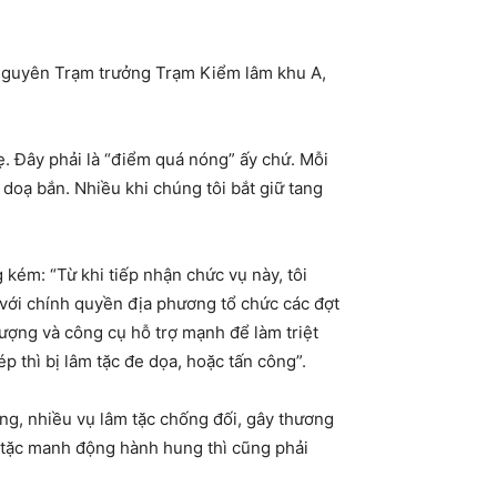
guyên Trạm trưởng Trạm Kiểm lâm khu A,
ẹ. Đây phải là “điểm quá nóng” ấy chứ. Mỗi
c doạ bắn. Nhiều khi chúng tôi bắt giữ tang
ém: “Từ khi tiếp nhận chức vụ này, tôi
 với chính quyền địa phương tổ chức các đợt
 lượng và công cụ hỗ trợ mạnh để làm triệt
p thì bị lâm tặc đe dọa, hoặc tấn công”.
g, nhiều vụ lâm tặc chống đối, gây thương
m tặc manh động hành hung thì cũng phải