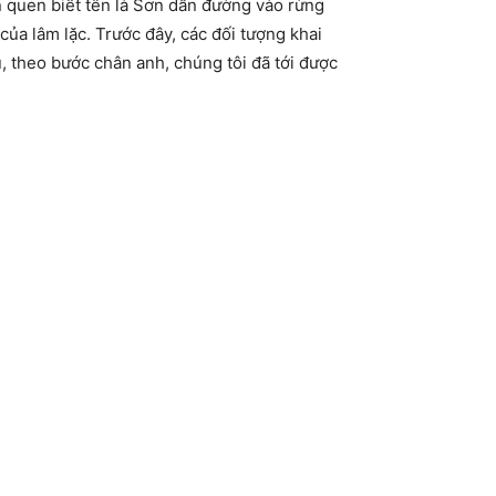
n quen biết tên là Sơn dẫn đường vào rừng
ủa lâm lặc. Trước đây, các đối tượng khai
, theo bước chân anh, chúng tôi đã tới được