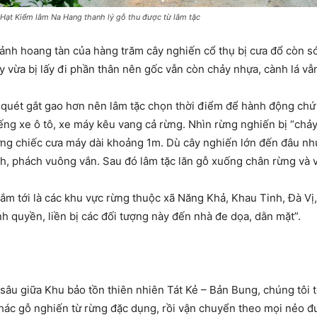
Hạt Kiểm lâm Na Hang thanh lý gỗ thu được từ lâm tặc
ảnh hoang tàn của hàng trăm cây nghiến cổ thụ bị cưa đổ còn só
 vừa bị lấy đi phần thân nên gốc vẫn còn chảy nhựa, cành lá vẫ
uy quét gắt gao hơn nên lâm tặc chọn thời điểm để hành động c
iếng xe ô tô, xe máy kêu vang cả rừng. Nhìn rừng nghiến bị “chả
ững chiếc cưa máy dài khoảng 1m. Dù cây nghiến lớn đến đâu như
nh, phách vuông vắn. Sau đó lâm tặc lăn gỗ xuống chân rừng và
ắm tới là các khu vực rừng thuộc xã Năng Khả, Khau Tinh, Đà V
ính quyền, liền bị các đối tượng này đến nhà đe dọa, dằn mặt”.
p sâu giữa Khu bảo tồn thiên nhiên Tát Kẻ – Bản Bung, chúng tôi
thác gỗ nghiến từ rừng đặc dụng, rồi vận chuyển theo mọi nẻo 