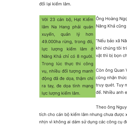
đối lại kiểm lâm.
Ông Hoàng Ngọc
Với 23 cán bộ, Hạt Kiểm
Năng Khả cũng 
lâm Na Hang phải quán
xuyến, quản lý hơn
“Nếu bảo xã Năn
49.000ha rừng, trong đó,
khi chúng tôi tr
lực lượng kiểm lâm ở
vật thì bị bọn 
Năng Khả chỉ có 8 người.
Trong lúc thực thi công
Còn ông Quan V
vụ, nhiều đối tượng manh
cũng nhận thức 
động đã đe dọa, thậm chí
truy quét. Tuy 
ra tay, đe dọa tính mạng
để. Nhiều anh e
lực lượng kiểm lâm.
Theo ông Nguyễ
tích cho cán bộ kiểm lâm nhưng chưa được xử
nhịn vì không ai dám sử dụng các công cụ đó