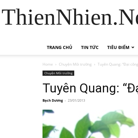
ThienNhien.Ne
TRANG CHỦ
TIN TỨC
TIÊU ĐIỂM
Home
Chuyện Môi trường
Tuyên Quang: “Đại công
Chuyện Môi trường
Tuyên Quang: “Đạ
Bạch Dương
-
23/01/2013