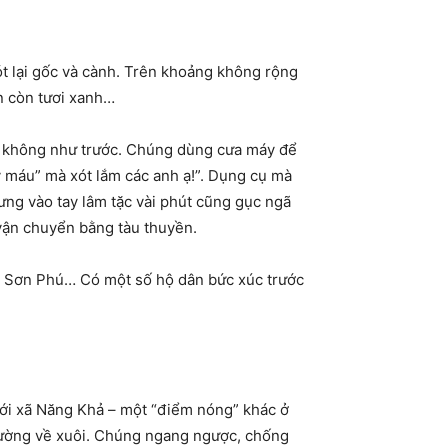
t lại gốc và cành. Trên khoảng không rộng
n còn tươi xanh…
hứ không như trước. Chúng dùng cưa máy để
y máu” mà xót lắm các anh ạ!”. Dụng cụ mà
ng vào tay lâm tặc vài phút cũng gục ngã
 vận chuyển bằng tàu thuyền.
ị, Sơn Phú… Có một số hộ dân bức xúc trước
 tới xã Năng Khả – một “điểm nóng” khác ở
đường về xuôi. Chúng ngang ngược, chống