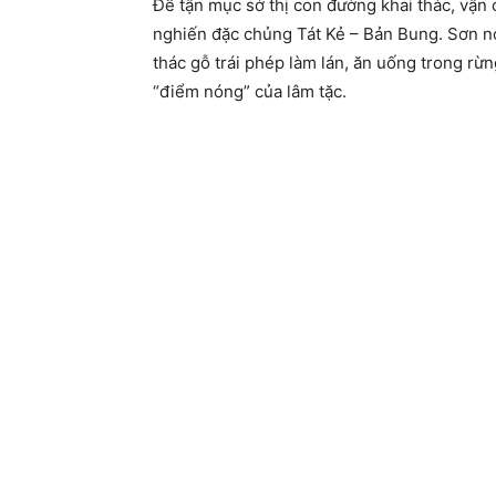
Để tận mục sở thị con đường khai thác, vận
nghiến đặc chủng Tát Kẻ – Bản Bung. Sơn nói
thác gỗ trái phép làm lán, ăn uống trong rừ
“điểm nóng” của lâm tặc.