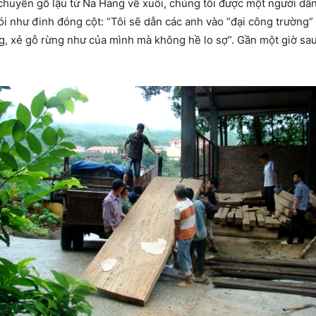
 chuyển gỗ lậu từ Na Hang về xuôi, chúng tôi được một người dâ
 như đinh đóng cột: “Tôi sẽ dẫn các anh vào “đại công trường” c
ng, xẻ gỗ rừng như của mình mà không hề lo sợ”. Gần một giờ sau