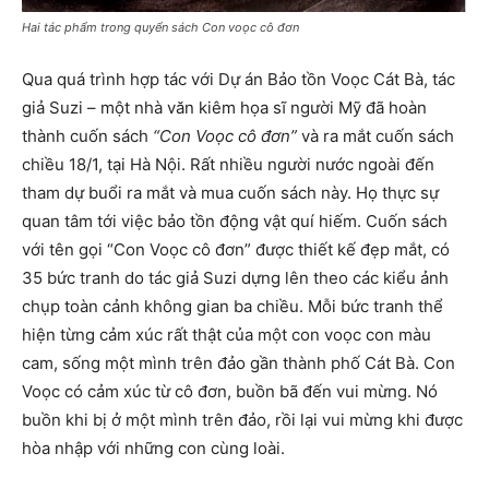
Hai tác phẩm trong quyển sách Con voọc cô đơn
Qua quá trình hợp tác với Dự án Bảo tồn Voọc Cát Bà, tác
giả Suzi – một nhà văn kiêm họa sĩ người Mỹ đã hoàn
thành cuốn sách
“Con Voọc cô đơn”
và ra mắt cuốn sách
chiều 18/1, tại Hà Nội. Rất nhiều người nước ngoài đến
tham dự buổi ra mắt và mua cuốn sách này. Họ thực sự
quan tâm tới việc bảo tồn động vật quí hiếm. Cuốn sách
với tên gọi “Con Voọc cô đơn” được thiết kế đẹp mắt, có
35 bức tranh do tác giả Suzi dựng lên theo các kiểu ảnh
chụp toàn cảnh không gian ba chiều. Mỗi bức tranh thể
hiện từng cảm xúc rất thật của một con voọc con màu
cam, sống một mình trên đảo gần thành phố Cát Bà. Con
Voọc có cảm xúc từ cô đơn, buồn bã đến vui mừng. Nó
buồn khi bị ở một mình trên đảo, rồi lại vui mừng khi được
hòa nhập với những con cùng loài.