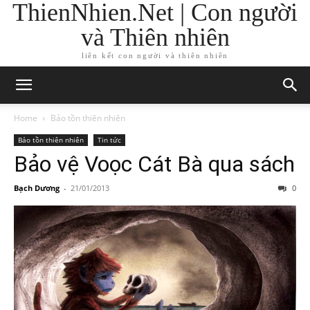
ThienNhien.Net | Con người
và Thiên nhiên
liên kết con người và thiên nhiên
Home
Bảo tồn thiên nhiên
Bảo tồn thiên nhiên
Tin tức
Bảo vệ Voọc Cát Bà qua sách
Bạch Dương
-
21/01/2013
0