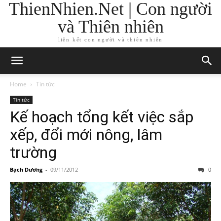
ThienNhien.Net | Con người
và Thiên nhiên
liên kết con người và thiên nhiên
Home
Tin tức
Tin tức
Kế hoạch tổng kết việc sắp
xếp, đổi mới nông, lâm
trường
Bạch Dương
-
09/11/2012
0