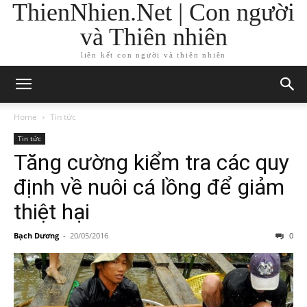
ThienNhien.Net | Con người
và Thiên nhiên
liên kết con người và thiên nhiên
Home
Tin tức
Tin tức
Tăng cường kiểm tra các quy
định về nuôi cá lồng để giảm
thiệt hại
Bạch Dương
-
20/05/2016
0