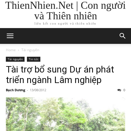
ThienNhien.Net | Con người
và Thiên nhiên
liên kết con người và thiên nhiên
Home
Tài nguyên
Tài nguyên
Tin tức
Tài trợ bổ sung Dự án phát
triển ngành Lâm nghiệp
Bạch Dương
-
13/08/2012
0