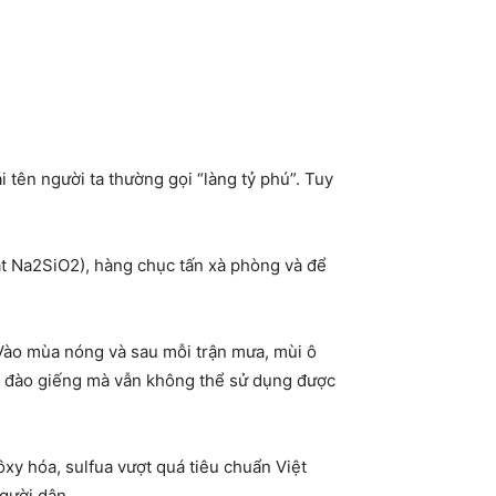
tên người ta thường gọi “làng tỷ phú”. Tuy
at Na2SiO2), hàng chục tấn xà phòng và để
 Vào mùa nóng và sau mỗi trận mưa, mùi ô
ần đào giếng mà vẫn không thể sử dụng được
xy hóa, sulfua vượt quá tiêu chuẩn Việt
gười dân.