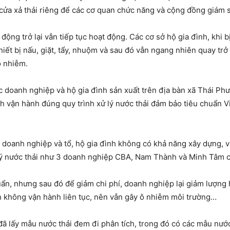
 cửa xả thải riêng để các cơ quan chức năng và cộng đồng giám s
ng trở lại vẫn tiếp tục hoạt động. Các cơ sở hộ gia đình, khi b
iết bị nấu, giặt, tẩy, nhuộm và sau đó vẫn ngang nhiên quay tr
ô nhiễm.
ác doanh nghiệp và hộ gia đình sản xuất trên địa bàn xã Thái Ph
nh vận hành đúng quy trình xử lý nước thải đảm bảo tiêu chuẩn V
ác doanh nghiệp và tổ, hộ gia đình không có khả năng xây dựng, 
lý nước thải như 3 doanh nghiệp CBA, Nam Thành và Minh Tâm 
uẩn, nhưng sau đó để giảm chi phí, doanh nghiệp lại giảm lượng 
n không vận hành liên tục, nên vẫn gây ô nhiễm môi trường…
đã lấy mẫu nước thải đem đi phân tích, trong đó có các mẫu nư