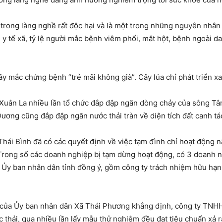
 trong làng nghề rất độc hại và là một trong những nguyên nhân
 y tế xã, tỷ lệ người mắc bệnh viêm phổi, mắt hột, bệnh ngoài da
đây mắc chứng bệnh “trẻ mãi không già”. Cây lúa chỉ phát triển
Xuân La nhiều lần tổ chức đắp đập ngăn dòng chảy của sông Tâ
ương cũng đắp đập ngăn nước thải tràn về diện tích đất canh tá
Thái Bình đã có các quyết định về việc tạm đình chỉ hoạt động n
Trong số các doanh nghiệp bị tạm dừng hoạt động, có 3 doanh n
c Ủy ban nhân dân tỉnh đồng ý, gồm công ty trách nhiệm hữu hạ
t của Ủy ban nhân dân Xã Thái Phương khẳng định, công ty TNH
 thải, qua nhiều lần lấy mẫu thử nghiệm đều đạt tiêu chuẩn xả 