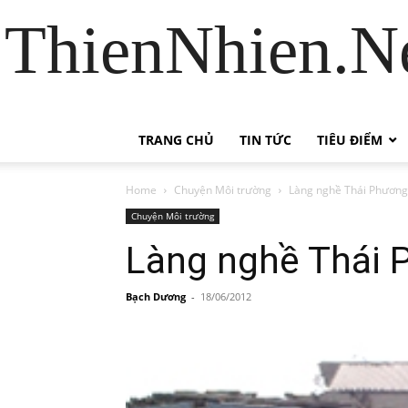
ThienNhien.Ne
TRANG CHỦ
TIN TỨC
TIÊU ĐIỂM
Home
Chuyện Môi trường
Làng nghề Thái Phương
Chuyện Môi trường
Làng nghề Thái 
Bạch Dương
-
18/06/2012