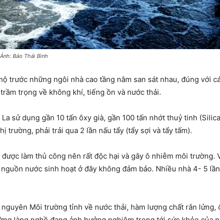
Ảnh: Báo Thái Bình
 trước những ngôi nhà cao tầng nằm san sát nhau, đúng với cái 
rầm trọng về không khí, tiếng ồn và nước thải.
a sử dụng gần 10 tấn ôxy già, gần 100 tấn nhớt thuỷ tinh (Silic
 trường, phải trải qua 2 lần nấu tẩy (tẩy sợi và tẩy tấm).
u được làm thủ công nên rất độc hại và gây ô nhiễm môi trường.
là nguồn nước sinh hoạt ở đây không đảm bảo. Nhiều nhà 4- 5 l
nguyên Môi trường tỉnh về nước thải, hàm lượng chất rắn lửng, ô
ường làng nghề đang ảnh hưởng nghiêm trọng tới sức khỏe của n