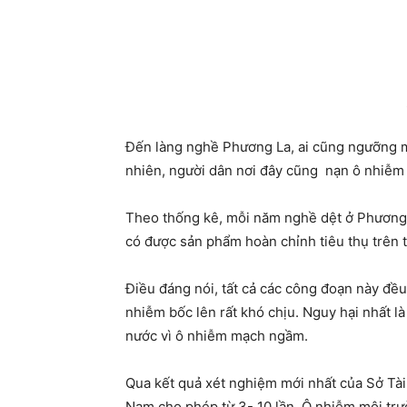
Đến làng nghề Phương La, ai cũng ngưỡng mộ
nhiên, người dân nơi đây cũng nạn ô nhiễm t
Theo thống kê, mỗi năm nghề dệt ở Phương L
có được sản phẩm hoàn chỉnh tiêu thụ trên thị
Điều đáng nói, tất cả các công đoạn này đề
nhiễm bốc lên rất khó chịu. Nguy hại nhất 
nước vì ô nhiễm mạch ngầm.
Qua kết quả xét nghiệm mới nhất của Sở Tài 
Nam cho phép từ 3- 10 lần. Ô nhiễm môi tr