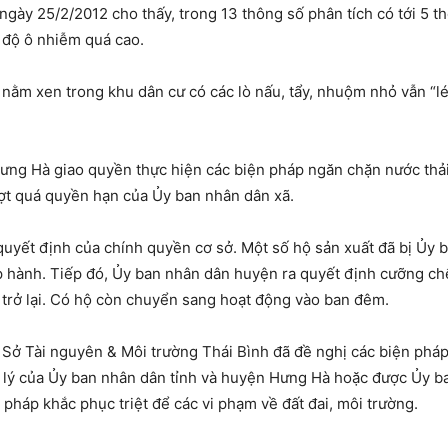
 ngày 25/2/2012 cho thấy, trong 13 thông số phân tích có tới 5 t
 độ ô nhiễm quá cao.
 nằm xen trong khu dân cư có các lò nấu, tẩy, nhuộm nhỏ vẫn “lén
ng Hà giao quyền thực hiện các biện pháp ngăn chặn nước thải 
vượt quá quyền hạn của Ủy ban nhân dân xã.
g quyết định của chính quyền cơ sở. Một số hộ sản xuất đã bị Ủ
 hành. Tiếp đó, Ủy ban nhân dân huyện ra quyết định cưỡng chế
trở lại. Có hộ còn chuyển sang hoạt động vào ban đêm.
Sở Tài nguyên & Môi trường Thái Bình đã đề nghị các biện pháp 
 lý của Ủy ban nhân dân tỉnh và huyện Hưng Hà hoặc được Ủy ba
 pháp khắc phục triệt để các vi phạm về đất đai, môi trường.