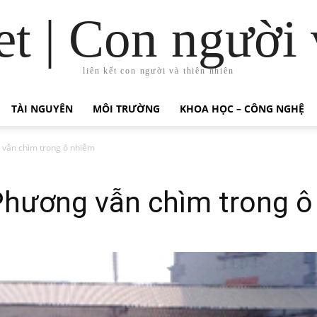
t | Con người 
liên kết con người và thiên nhiên
TÀI NGUYÊN
MÔI TRƯỜNG
KHOA HỌC – CÔNG NGHỆ
 vẫn chìm trong ô nhiễm
Phương vẫn chìm trong ô