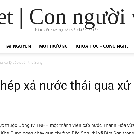
t | Con người 
liên kết con người và thiên nhiên
TÀI NGUYÊN
MÔI TRƯỜNG
KHOA HỌC – CÔNG NGHỆ
a xử lý vào suối Khe Sung
ép xả nước thải qua xử 
rực thuộc Công ty TNHH một thành viên cấp nước Thanh Hóa v
i Khe Sung đoạn chảy qua phường Bắc Sơn, thị xã Bỉm Sơn trong