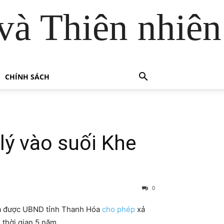
và Thiên nhiên
CHÍNH SÁCH
lý vào suối Khe
0
ừa được UBND tỉnh Thanh Hóa
cho phép
xả
 thời gian 5 năm.