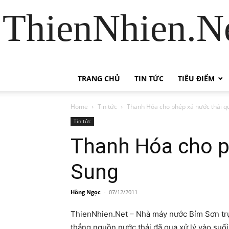
ThienNhien.Ne
TRANG CHỦ
TIN TỨC
TIÊU ĐIỂM
Home
Tin tức
Thanh Hóa cho phép xả nước thải qu
Tin tức
Thanh Hóa cho ph
Sung
Hồng Ngọc
-
07/12/2011
ThienNhien.Net – Nhà máy nước Bỉm Sơn t
thẳng nguồn nước thải đã qua xử lý vào suố