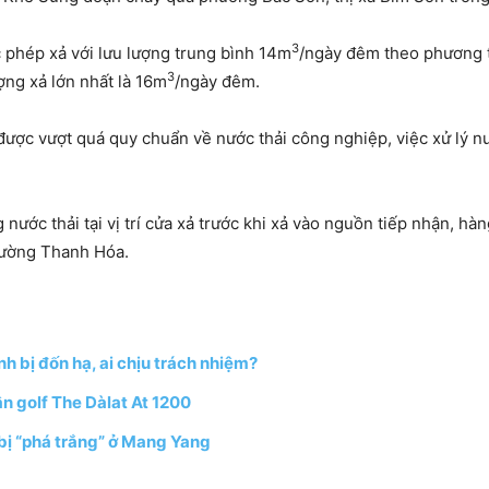
3
 phép xả với lưu lượng trung bình 14m
/ngày đêm theo phương th
3
ợng xả lớn nhất là 16m
/ngày đêm.
ược vượt quá quy chuẩn về nước thải công nghiệp, việc xử lý nư
ng nước thải tại vị trí cửa xả trước khi xả vào nguồn tiếp nhận, h
rường Thanh Hóa.
h bị đốn hạ, ai chịu trách nhiệm?
n golf The Dàlat At 1200
 bị “phá trắng” ở Mang Yang