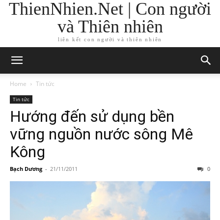
ThienNhien.Net | Con người
và Thiên nhiên
liên kết con người và thiên nhiên
Home
Tin tức
Tin tức
Hướng đến sử dụng bền
vững nguồn nước sông Mê
Kông
Bạch Dương
-
21/11/2011
0