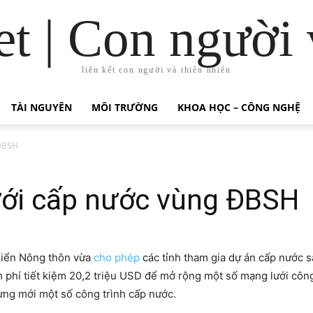
t | Con người 
liên kết con người và thiên nhiên
TÀI NGUYÊN
MÔI TRƯỜNG
KHOA HỌC – CÔNG NGHỆ
 ĐBSH
ới cấp nước vùng ĐBSH
riển Nông thôn vừa
cho phép
các tỉnh tham gia dự án cấp nước 
phí tiết kiệm 20,2 triệu USD để mở rộng một số mạng lưới công
ựng mới một số công trình cấp nước.