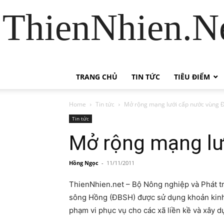
ThienNhien.Ne
TRANG CHỦ
TIN TỨC
TIÊU ĐIỂM
Home
Tin tức
Mở rộng mạng lưới cấp nước vùng
Tin tức
Mở rộng mạng lư
Hồng Ngọc
-
11/11/2011
ThienNhien.net – Bộ Nông nghiệp và Phát t
sông Hồng (ĐBSH) được sử dụng khoản kinh 
phạm vi phục vụ cho các xã liền kề và xây d