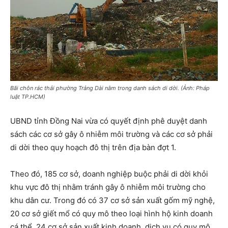
Bãi chôn rác thải phường Trảng Dài nằm trong danh sách di dời. (Ảnh: Pháp
luật TP.HCM)
UBND tỉnh Đồng Nai vừa có quyết định phê duyệt danh
sách các cơ sở gây ô nhiễm môi trường và các cơ sở phải
di dời theo quy hoạch đô thị trên địa bàn đợt 1.
Theo đó, 185 cơ sở, doanh nghiệp buộc phải di dời khỏi
khu vực đô thị nhằm tránh gây ô nhiễm môi trường cho
khu dân cư. Trong đó có 37 cơ sở sản xuất gốm mỹ nghệ,
20 cơ sở giết mổ có quy mô theo loại hình hộ kinh doanh
cá thể, 24 cơ sở sản xuất kinh doanh, dịch vụ có quy mô