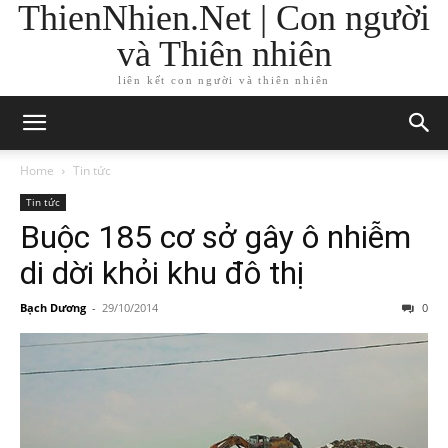
ThienNhien.Net | Con người
và Thiên nhiên
liên kết con người và thiên nhiên
Home
Tin tức
Tin tức
Buộc 185 cơ sở gây ô nhiễm
di dời khỏi khu đô thị
Bạch Dương
-
29/10/2014
0