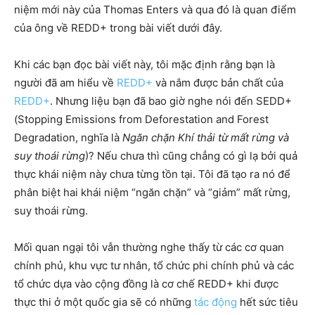
niệm mới này của Thomas Enters và qua đó là quan điểm
của ông về REDD+ trong bài viết dưới đây.
Khi các bạn đọc bài viết này, tôi mặc định rằng bạn là
người đã am hiểu về
REDD+
và nắm được bản chất của
REDD+
. Nhưng liệu bạn đã bao giờ nghe nói đến SEDD+
(Stopping Emissions from Deforestation and Forest
Degradation, nghĩa là
Ngăn chặn Khí thải từ mất rừng và
suy thoái rừng
)? Nếu chưa thì cũng chẳng có gì lạ bởi quả
thực khái niệm này chưa từng tồn tại. Tôi đã tạo ra nó để
phân biệt hai khái niệm “ngăn chặn” và “giảm” mất rừng,
suy thoái rừng.
Mối quan ngại tôi vẫn thường nghe thấy từ các cơ quan
chính phủ, khu vực tư nhân, tổ chức phi chính phủ và các
tổ chức dựa vào cộng đồng là cơ chế REDD+ khi
được
thực thi ở một quốc gia sẽ có những
tác động
hết sức tiêu