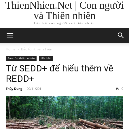
ThienNhien.Net | Con người
và Thiên nhiên
liên kết con người và thiên nhiên
Home
Bảo tồn thiên nhiên
Bảo tồn thiên nhiên
Nổi bật
Từ SEDD+ để hiểu thêm về
REDD+
Thùy Dung
-
09/11/2011
0