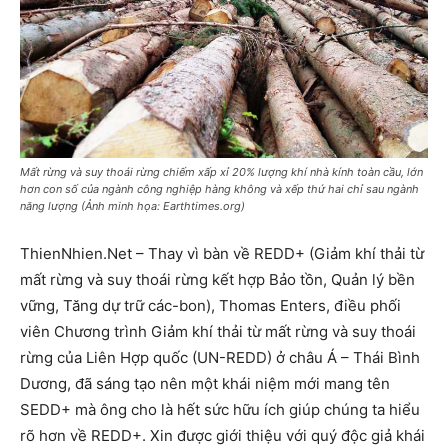
Mất rừng và suy thoái rừng chiếm xấp xỉ 20% lượng khí nhà kính toàn cầu, lớn
hơn con số của ngành công nghiệp hàng không và xếp thứ hai chỉ sau ngành
năng lượng (Ảnh minh họa: Earthtimes.org)
ThienNhien.Net – Thay vì bàn về REDD+ (Giảm khí thải từ
mất rừng và suy thoái rừng kết hợp Bảo tồn, Quản lý bền
vững, Tăng dự trữ các-bon), Thomas Enters, điều phối
viên Chương trình Giảm khí thải từ mất rừng và suy thoái
rừng của Liên Hợp quốc (UN-REDD) ở châu Á – Thái Bình
Dương, đã sáng tạo nên một khái niệm mới mang tên
SEDD+ mà ông cho là hết sức hữu ích giúp chúng ta hiểu
rõ hơn về REDD+. Xin được giới thiệu với quý độc giả khái