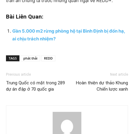
trấn an chúng ta trước những quan ngại về REDD+.
Bài Liên Quan:
Gần 5.000 m2 rừng phòng hộ tại Bình Định bị đốn hạ,
ai chịu trách nhiệm?
TAGS
phát thải
REDD
Previous article
Next article
Trung Quốc có mặt trong 289
Hoàn thiện dự thảo Khung
dự án đập ở 70 quốc gia
Chiến lược xanh