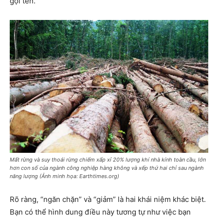
gọi tên.
Mất rừng và suy thoái rừng chiếm xấp xỉ 20% lượng khí nhà kính toàn cầu, lớn
hơn con số của ngành công nghiệp hàng không và xếp thứ hai chỉ sau ngành
năng lượng (Ảnh minh họa: Earthtimes.org)
Rõ ràng, “ngăn chặn” và “giảm” là hai khái niệm khác biệt.
Bạn có thể hình dung điều này tương tự như việc bạn