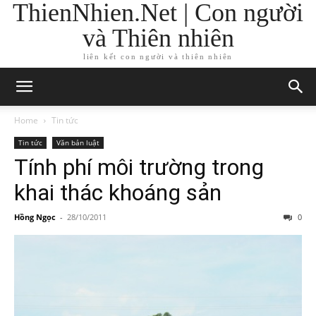
ThienNhien.Net | Con người
và Thiên nhiên
liên kết con người và thiên nhiên
Home
Tin tức
Tin tức
Văn bản luật
Tính phí môi trường trong
khai thác khoáng sản
Hồng Ngọc
-
28/10/2011
0