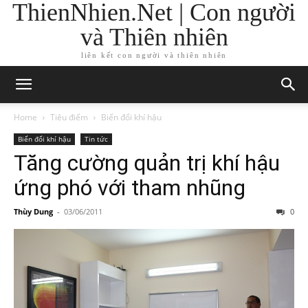
ThienNhien.Net | Con người
và Thiên nhiên
liên kết con người và thiên nhiên
Home
Tiêu điểm
Biến đổi khí hậu
Biến đổi khí hậu
Tin tức
Tăng cường quản trị khí hậu
ứng phó với tham nhũng
Thùy Dung
-
03/06/2011
0