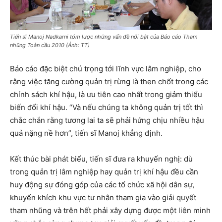
Tiến sĩ Manoj Nadkarni tóm lược những vấn đề nổi bật của Báo cáo Tham
nhũng Toàn cầu 2010 (Ảnh: TT)
Báo cáo đặc biệt chú trọng tới lĩnh vực lâm nghiệp, cho
rằng việc tăng cường quản trị rừng là then chốt trong các
chính sách khí hậu, là ưu tiên cao nhất trong giảm thiểu
biến đổi khí hậu. “Và nếu chúng ta không quản trị tốt thì
chắc chắn rằng tương lai ta sẽ phải hứng chịu nhiều hậu
quả nặng nề hơn”, tiến sĩ Manoj khẳng định.
Kết thúc bài phát biểu, tiến sĩ đưa ra khuyến nghị: dù
trong quản trị lâm nghiệp hay quản trị khí hậu đều cần
huy động sự đóng góp của các tổ chức xã hội dân sự,
khuyến khích khu vực tư nhân tham gia vào
giải quyết
tham nhũng
và trên hết phải xây dựng được một liên minh