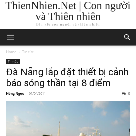
ThienNhien.Net | Con người
và Thiên nhiên
liên kết con người và thiên nhiên
Home
Tin tức
Tin tức
Đà Nẵng lắp đặt thiết bị cảnh
báo sóng thần tại 8 điểm
Hồng Ngọc
-
01/04/2011
0