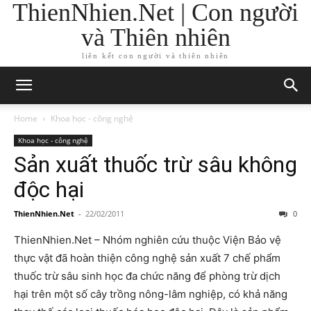
ThienNhien.Net | Con người
và Thiên nhiên
liên kết con người và thiên nhiên
Home
Khoa học - công nghệ
Khoa học - công nghệ
Sản xuất thuốc trừ sâu không
độc hại
ThienNhien.Net
-
22/02/2011
0
ThienNhien.Net – Nhóm nghiên cứu thuộc Viện Bảo vệ
thực vật đã hoàn thiện công nghệ sản xuất 7 chế phẩm
thuốc trừ sâu sinh học đa chức năng để phòng trừ dịch
hại trên một số cây trồng nông-lâm nghiệp, có khả năng