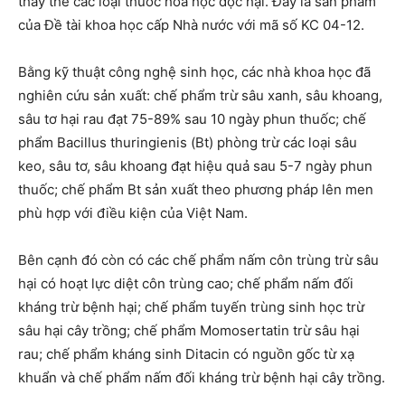
thay thế các loại thuốc hóa học độc hại. Đây là sản phẩm
của Đề tài khoa học cấp Nhà nước với mã số KC 04-12.
Bằng kỹ thuật công nghệ sinh học, các nhà khoa học đã
nghiên cứu sản xuất: chế phẩm trừ sâu xanh, sâu khoang,
sâu tơ hại rau đạt 75-89% sau 10 ngày phun thuốc; chế
phẩm Bacillus thuringienis (Bt) phòng trừ các loại sâu
keo, sâu tơ, sâu khoang đạt hiệu quả sau 5-7 ngày phun
thuốc; chế phẩm Bt sản xuất theo phương pháp lên men
phù hợp với điều kiện của Việt Nam.
Bên cạnh đó còn có các chế phẩm nấm côn trùng trừ sâu
hại có hoạt lực diệt côn trùng cao; chế phẩm nấm đối
kháng trừ bệnh hại; chế phẩm tuyến trùng sinh học trừ
sâu hại cây trồng; chế phẩm Momosertatin trừ sâu hại
rau; chế phẩm kháng sinh Ditacin có nguồn gốc từ xạ
khuẩn và chế phẩm nấm đối kháng trừ bệnh hại cây trồng.