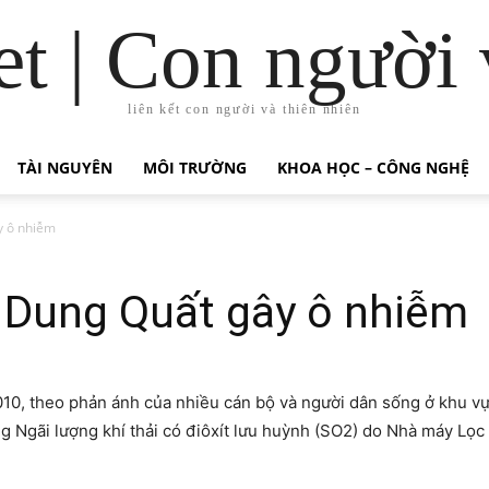
t | Con người 
liên kết con người và thiên nhiên
TÀI NGUYÊN
MÔI TRƯỜNG
KHOA HỌC – CÔNG NGHỆ
y ô nhiễm
 Dung Quất gây ô nhiễm
010, theo phản ánh của nhiều cán bộ và người dân sống ở khu 
g Ngãi lượng khí thải có điôxít lưu huỳnh (SO2) do Nhà máy Lọc