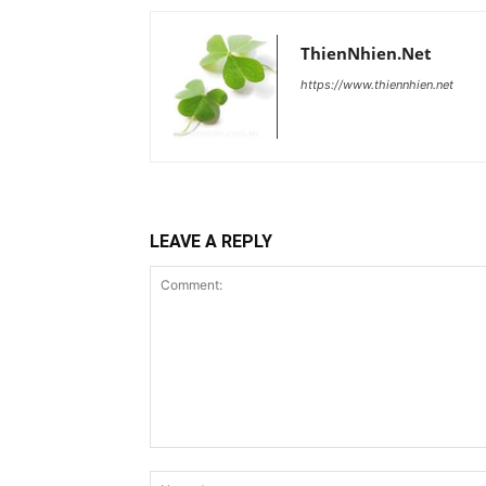
ThienNhien.Net
https://www.thiennhien.net
LEAVE A REPLY