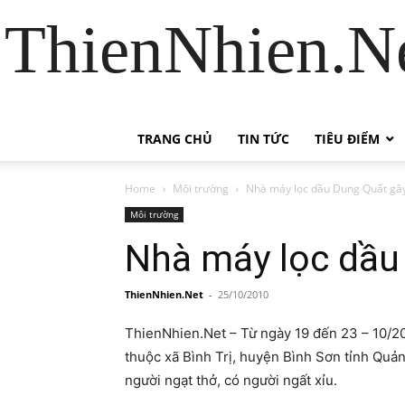
ThienNhien.Ne
TRANG CHỦ
TIN TỨC
TIÊU ĐIỂM
Home
Môi trường
Nhà máy lọc dầu Dung Quất gâ
Môi trường
Nhà máy lọc dầu
ThienNhien.Net
-
25/10/2010
ThienNhien.Net – Từ ngày 19 đến 23 – 10/2
thuộc xã Bình Trị, huyện Bình Sơn tỉnh Quản
người ngạt thở, có người ngất xỉu.