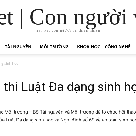
t | Con người 
liên kết con người và thiên nhiên
TÀI NGUYÊN
MÔI TRƯỜNG
KHOA HỌC – CÔNG NGHỆ
ng sinh học
thi Luật Đa dạng sinh h
 Môi trường – Bộ Tài nguyên và Môi trường đã tổ chức hội thảo
ủa Luật Đa dạng sinh học và Nghị định số 69 về an toàn sinh học 