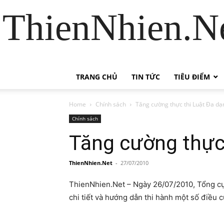
ThienNhien.Ne
TRANG CHỦ
TIN TỨC
TIÊU ĐIỂM
Home
Chính sách
Tăng cường thực thi Luật Đa dạ
Chính sách
Tăng cường thực 
ThienNhien.Net
-
27/07/2010
ThienNhien.Net – Ngày 26/07/2010, Tổng cục
chi tiết và hướng dẫn thi hành một số điều c