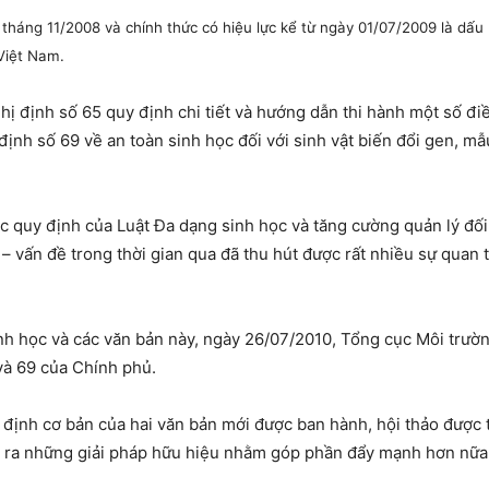
 tháng 11/2008 và chính thức có hiệu lực kể từ ngày 01/07/2009 là d
 Việt Nam.
ị định số 65 quy định chi tiết và hướng dẫn thi hành một số đi
nh số 69 về an toàn sinh học đối với sinh vật biến đổi gen, mẫu
ác quy định của Luật Đa dạng sinh học và tăng cường quản lý đối
– vấn đề trong thời gian qua đã thu hút được rất nhiều sự quan
inh học và các văn bản này, ngày 26/07/2010, Tổng cục Môi trườ
và 69 của Chính phủ.
y định cơ bản của hai văn bản mới được ban hành, hội thảo được
tìm ra những giải pháp hữu hiệu nhằm góp phần đẩy mạnh hơn nữa