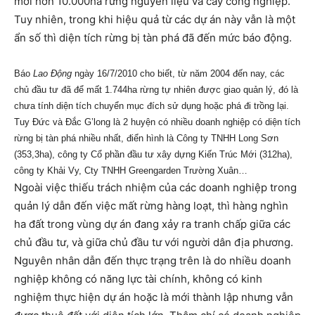
mới hơn 10.000ha rừng nguyên liệu và cây công nghiệp.
Tuy nhiên, trong khi hiệu quả từ các dự án này vẫn là một
ẩn số thì diện tích rừng bị tàn phá đã đến mức báo động.
Báo
Lao Động
ngày 16/7/2010 cho biết, từ năm 2004 đến nay, các
chủ đầu tư đã để mất 1.744ha rừng tự nhiên được giao quản lý, đó là
chưa tính diện tích chuyển mục đích sử dụng hoặc phá đi trồng lại.
Tuy Đức và Đắc G’long là 2 huyện có nhiều doanh nghiệp có diện tích
rừng bị tàn phá nhiều nhất, điển hình là Công ty TNHH Long Sơn
(353,3ha), công ty Cổ phần đầu tư xây dựng Kiến Trúc Mới (312ha),
công ty Khải Vy, Cty TNHH Greengarden Trường Xuân…
Ngoài việc thiếu trách nhiệm của các doanh nghiệp trong
quản lý dẫn đến việc mất rừng hàng loạt, thì hàng nghìn
ha đất trong vùng dự án đang xảy ra tranh chấp giữa các
chủ đầu tư, và giữa chủ đầu tư với người dân địa phương.
Nguyên nhân dẫn đến thực trạng trên là do nhiều doanh
nghiệp không có năng lực tài chính, không có kinh
nghiệm thực hiện dự án hoặc là mới thành lập nhưng vẫn