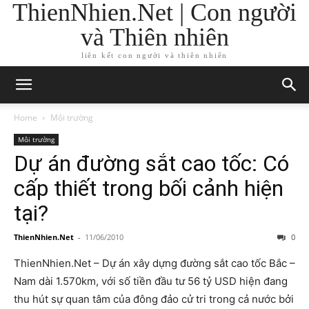
ThienNhien.Net | Con người
và Thiên nhiên
liên kết con người và thiên nhiên
Home
Môi trường
Môi trường
Dự án đường sắt cao tốc: Có
cấp thiết trong bối cảnh hiện
tại?
ThienNhien.Net
-
11/06/2010
0
ThienNhien.Net – Dự án xây dựng đường sắt cao tốc Bắc –
Nam dài 1.570km, với số tiền đầu tư 56 tỷ USD hiện đang
thu hút sự quan tâm của đông đảo cử tri trong cả nước bởi