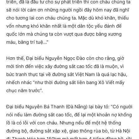
triển, đã là đầu tư cho sự phát triển thì con cháu chúng ta
sẽ nói lời cám ơn những người ngồi đây hôm nay đã nghĩ
cho tương lai con cháu chúng ta. Mặc dù khó khăn, thiếu
vốn nhưng khó khăn nhất là một dân tộc yếu đánh đế
quốc lớn mà chúng ta còn vượt qua được bằng xương
máu, bằng trí tuệ…”
Hơn thế, Đại biểu Nguyễn Ngọc Đào còn cho rằng, giờ
mới tính đến việc xây đường sắt cao tốc đã là muộn, vì
bức tranh thực tại về đường sắt Việt Nam là quá lạc hậu,
nhếch nhác “như thời đường sắt liên bang Xô Viết mấy
chục năm trước”.
Đại biểu Nguyễn Bá Thanh (Đà Nẵng) lại bày tỏ: “Có người
nói nếu làm đường sắt cao tốc, để lại một khoản nợ khổng
lồ là có lỗi với con cháu. Nhưng nếu để một hệ thống
đường bộ, đường sắt xập xệ, giao thông rùa bò, từ Hà Nội
đi Thanh Hóa hơn 150km mà mất hơn 4 tiếng đồng hồ, rồi