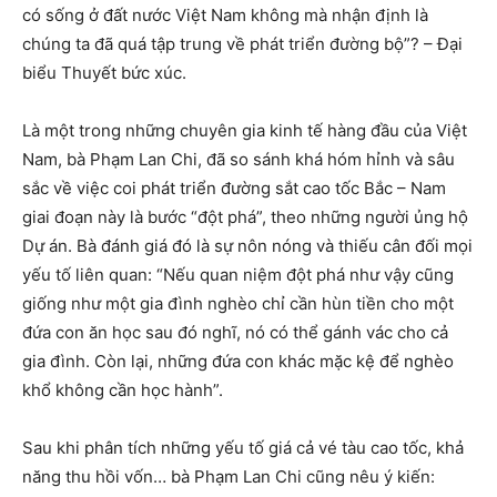
có sống ở đất nước Việt Nam không mà nhận định là
chúng ta đã quá tập trung về phát triển đường bộ”? – Đại
biểu Thuyết bức xúc.
Là một trong những chuyên gia kinh tế hàng đầu của Việt
Nam, bà Phạm Lan Chi, đã so sánh khá hóm hỉnh và sâu
sắc về việc coi phát triển đường sắt cao tốc Bắc – Nam
giai đoạn này là bước “đột phá”, theo những người ủng hộ
Dự án. Bà đánh giá đó là sự nôn nóng và thiếu cân đối mọi
yếu tố liên quan: “Nếu quan niệm đột phá như vậy cũng
giống như một gia đình nghèo chỉ cần hùn tiền cho một
đứa con ăn học sau đó nghĩ, nó có thể gánh vác cho cả
gia đình. Còn lại, những đứa con khác mặc kệ để nghèo
khổ không cần học hành”.
Sau khi phân tích những yếu tố giá cả vé tàu cao tốc, khả
năng thu hồi vốn… bà Phạm Lan Chi cũng nêu ý kiến: