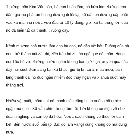
Trưởng thôn Kim Vân bảo, bà con buồn lắm, nó hứa làm đường cho
dân, giờ nó phá tan hoang đường đi lối lại, kể cả con đường cấp phối
vào xã mà nhà nước vừa đầu tư 10 tỷ đồng, giờ, xe tải trọng lớn của
nó đã biến tất cả thành… ruộng cày.
Kênh mương nhà nước làm cho bà con, nó đập vỡ hết. Ruộng của bà
con, trở thành núi đất đá, đến trâu bò đi còn ngã què cả chân. Hang
núi Tốc Lù với đường nước ngầm không bao giờ cạn, xuyên qua các
dãy núi suốt 8km sang tận xã khác, giờ bị bít cửa, mùa mưa, bản
làng thành cái hồ đục ngầu nhiễm độc thuỷ ngân và xianua suốt mấy
tháng trời.
Nhiều vật nuôi, thậm chí cả thanh niên cũng bị sa xuống hồ nước
ngập mà chết. Xã vẫn chìm trong tăm tối, bởi không có điện về như
doanh nghiệp và cán bộ đã hứa. Nước sạch không về theo lời cam
kết, đến nước suối bẩn (bị đục do làm vàng) cũng không có mà dùng
nữa.