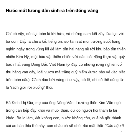
Nước mắt lương dân sinh ra trên đống vàng
Chỉ có vậy, còn lại toàn là lời hứa, và những cam kết đầy lừa lọc với
bà con. Đấy là chưa kể, tiếng ồn, sự tàn sát môi trường suốt hàng
nghìn ngày trong vùng lõi để làm tổn hại nặng nề tới khu bảo tồn thiên
nhiên Kim Hỷ, một báu vật thiên nhiên với các loài động thực vật quý
bậc nhất vùng Đông Bắc Việt Nam (ở đây có những rừng nghiến cổ
thụ hàng vạn cây, loài vượn má trắng quý hiếm được bảo vệ đặc biệt
trên toàn cầu). Cách đào bới vàng như vậy, có lẽ, chỉ có thể dùng từ
là “rách giời rơi xuống” thôi.
Bà Đinh Thị Gia, mẹ của ông Nông Văn, Trưởng thôn Kim Vân ngồi
trong căn bếp đầy khói và muội than, cứ có người hỏi thăm là lại
khóc. Bà lo lắm, đất không còn, nước không còn, quê bà giờ thành
cái ao bẩn thỉu thế này, con cháu bà sẽ chết đói mất thôi:
“Cán bộ xã,