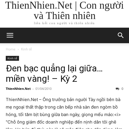
ThienNhien.Net | Con người
và Thiên nhiên
liên kết con người và thiên nhiên
Home
Kinh tế
Kinh tế
Đen bạc quẳng lại giữa…
miền vàng! – Kỳ 2
ThienNhien.Net
-
01/04/2010
0
ThienNhien.Net – Ông trưởng bản người Tày ngồi bên bà
mẹ ngoại thất thập trong căn bếp nhà sàn đen ngòm bồ
hóng, tối tăm bịt bùng giữa ban ngày, giọng mếu máo:<i>
"Chỗ ông giám đốc doanh nghiệp đến nịnh dân tôi ghê