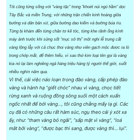
Tôi cũng từng sống với “vàng tặc” trong “khoét núi ngủ hầm” dọc
Tây Bắc và miền Trung, với những trận chiến kinh hoàng giữa
bưởng và dân bản xứ, giữa bưởng dao kiếm và bưởng búa rìu.
Từng bị khám đến từng chân tơ kẽ tóc, từng khe rãnh ống kính
máy ảnh trước khi sửng sốt “mục sở thị” một nghi lễ trưng cất
vàng lộng lẫy với cả chục thoi vàng như viên gạch mộc được ra lò
trong chớp mắt, để thêm hiểu, vì sao thứ kim loại tên gọi là vàng
kia nó lại làm nghiêng ngả hàng triệu hàng tỷ người thế giới, suốt
nhiều nghìn năm qua.
Vì thế, cái việc náo loạn trong đào vàng, cấp phép đào
vàng và hành hạ “giết chóc” nhau vì vàng, chọc tiết
rừng xanh và ruộng đồng sông suối một cách xuẩn
ngốc nhất để bới vàng…, tôi cũng chẳng mấy lạ gì. Các
cụ đã có những câu rất hàm súc, ngụ theo cái ý xót xa
ấy, như: “tham vàng bỏ ngãi”, “sấp mặt vì vàng”, “loá
mắt bởi vàng”, “được bạc thì sang, được vàng thì… lụi”.