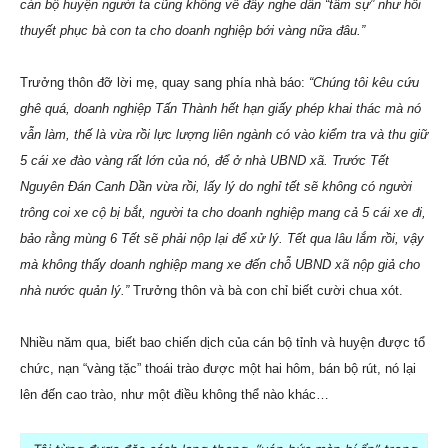
cán bộ huyện người ta cũng không về đây nghe dân “tâm sự” như hồi
thuyết phục bà con ta cho doanh nghiệp bới vàng nữa đâu.”
Trưởng thôn đỡ lời mẹ, quay sang phía nhà báo:
“Chúng tôi kêu cứu
ghê quá, doanh nghiệp Tấn Thành hết hạn giấy phép khai thác mà nó
vẫn làm, thế là vừa rồi lực lượng liên ngành có vào kiểm tra và thu giữ
5 cái xe đào vàng rất lớn của nó, để ở nhà UBND xã. Trước Tết
Nguyên Đán Canh Dần vừa rồi, lấy lý do nghỉ tết sẽ không có người
trông coi xe cộ bị bắt, người ta cho doanh nghiệp mang cả 5 cái xe đi,
bảo rằng mùng 6 Tết sẽ phải nộp lại để xử lý. Tết qua lâu lắm rồi, vậy
mà không thấy doanh nghiệp mang xe đến chỗ UBND xã nộp giả cho
nhà nước quản lý.”
Trưởng thôn và bà con chỉ biết cười chua xót.
Nhiều năm qua, biết bao chiến dịch của cán bộ tỉnh và huyện được tổ
chức, nạn “vàng tặc” thoái trào được một hai hôm, bán bộ rút, nó lại
lên đến cao trào, như một điều không thể nào khác…