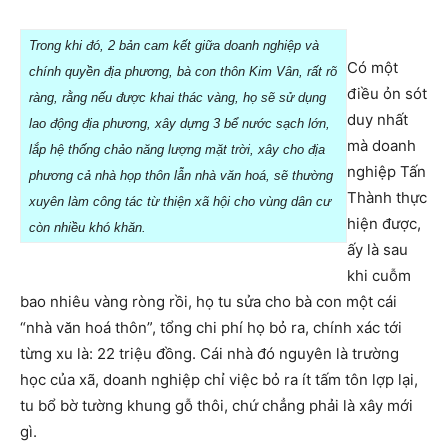
Trong khi đó, 2 bản cam kết giữa doanh nghiệp và
Có một
chính quyền địa phương, bà con thôn Kim Vân, rất rõ
điều ỏn sót
ràng, rằng nếu được khai thác vàng, họ sẽ sử dụng
duy nhất
lao động địa phương, xây dựng 3 bể nước sạch lớn,
mà doanh
lắp hệ thống chảo năng lượng mặt trời, xây cho địa
nghiệp Tấn
phương cả nhà họp thôn lẫn nhà văn hoá, sẽ thường
Thành thực
xuyên làm công tác từ thiện xã hội cho vùng dân cư
hiện được,
còn nhiều khó khăn.
ấy là sau
khi cuỗm
bao nhiêu vàng ròng rồi, họ tu sửa cho bà con một cái
“nhà văn hoá thôn”, tổng chi phí họ bỏ ra, chính xác tới
từng xu là: 22 triệu đồng. Cái nhà đó nguyên là trường
học của xã, doanh nghiệp chỉ việc bỏ ra ít tấm tôn lợp lại,
tu bổ bờ tường khung gỗ thôi, chứ chẳng phải là xây mới
gì.