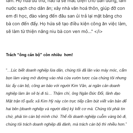
lắm. Họ hứa đủ thứ, nào là sẽ mắc điện cho dân dùng, làm
nước sạch cho dân ăn; xây nhà văn hoá thôn, giúp đỡ con
em đi học, đào vàng đến đâu san ủi trả lại mặt bằng cho
bà con đến đấy. Họ hứa sẽ tạo điều kiện công ăn việc làm,
sẽ làm từ thiện nâng niu bà con ven mỏ…" </i>
Trách “ông cán bộ” còn nhiều
hơn!
“…
Lúc biết doanh nghiệp lừa dân, chúng tôi đã lăn vào máy móc, cấm
bọn làm vàng mở đường vào nhà cửa vườn tược của chúng tôi nhưng
lúc ấy cán bộ, công an bảo với người Kim Vân, ai ngăn cản doanh
nghiệp làm ăn sẽ bị đi tù… Thậm chí, ông Ngân Đức Đổi, lãnh đạo
Mặt trận tổ quốc xã Kim Hỷ này còn trực tiếp cầm bút viết văn bản để
hai bên (doanh nghiệp và người dân) ký kết cơ mà. Chúng tôi phải tin
chứ, phải tin cán bộ mình chứ. Thế rồi doanh nghiệp cuỗm vàng bỏ đi,
chúng tôi trách doanh nghiệp đã đành, mà trách cán bộ thì nhiều hơn
.”