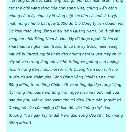
Tôi từng được đặc cách lang thang, “vén bức màn bí ẩn” trong
các thế giới vàng ròng của non sông Việt, chứng kiến cảnh
chưng cất mấy chục ký lô vàng một lúc bên cái hoả lò tuyệt
mật, nóng như lò bát quái 2.000 độ C ở Công ty liên doanh với
Úc khai thác vàng Bồng Miêu (tỉnh Quảng Nam). Đó là cái mỏ
vàng lớn nhất Đông Nam Á. Nơi đây đã được người Chăm cổ
khai thác từ nghìn năm trước, từ cả thế kỷ trước, miền vàng
này đã bị (được) người Pháp đào những hầm xuyên mấy chục
cây số vào trong lòng núi với hệ thống xe goòng chở quặng…
hoành tráng đến mức, mới rồi, tỉnh Quảng Nam còn tính mở
tuyến du lịch khám phá Cánh Đồng Vàng (chiết tự hai chữ
Bồng Miêu, theo tiếng Chăm cổ) và những địa đạo từng “lộng
lẫy” vàng thoi bạc nén, từng tràn ngập máu và nước mắt của
bao đời phu Việt đi bòn vàng cho cú diều Thực dân (người xứ
Quảng có câu cửa miệng đã bao đời vẫn “nóng rẫy” đau
thương: “Từ ngày Tây lại đất Hàn/ đào sông Câu Nhí, bòn vàng
Bồng Miêu”)…