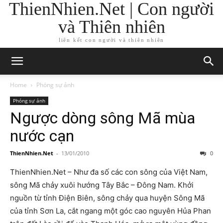
ThienNhien.Net | Con người
và Thiên nhiên
liên kết con người và thiên nhiên
Home
Phóng sự ảnh
Phóng sự ảnh
Ngược dòng sông Mã mùa
nước cạn
ThienNhien.Net
-
13/01/2010
0
ThienNhien.Net – Như đa số các con sông của Việt Nam,
sông Mã chảy xuôi hướng Tây Bắc – Đông Nam. Khởi
nguồn từ tỉnh Điện Biên, sông chảy qua huyện Sông Mã
của tỉnh Sơn La, cắt ngang một góc cao nguyên Hủa Phan