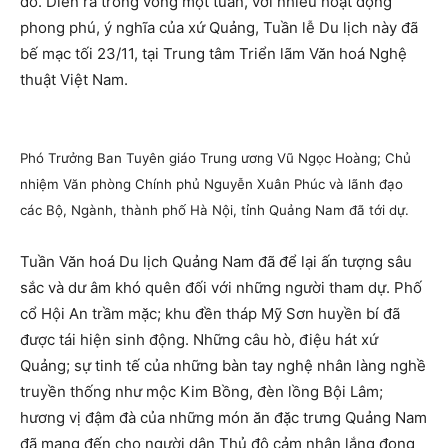
đô. Diến ra trong vòng một tuần, với nhiều hoạt động
phong phú, ý nghĩa của xứ Quảng, Tuần lễ Du lịch này đã
bế mạc tối 23/11, tại Trung tâm Triển lãm Văn hoá Nghệ
thuật Việt Nam.
Phó Trưởng Ban Tuyên giáo Trung ương Vũ Ngọc Hoàng; Chủ
nhiệm Văn phòng Chính phủ Nguyễn Xuân Phúc và lãnh đạo
các Bộ, Ngành, thành phố Hà Nội, tỉnh Quảng Nam đã tới dự.
Tuần Văn hoá Du lịch Quảng Nam đã để lại ấn tượng sâu
sắc và dư âm khó quên đối với những người tham dự. Phố
cổ Hội An trầm mặc; khu đền tháp Mỹ Sơn huyền bí đã
được tái hiện sinh động. Những câu hò, điệu hát xứ
Quảng; sự tinh tế của những bàn tay nghệ nhân làng nghề
truyền thống như mộc Kim Bồng, đèn lồng Bội Lâm;
hương vị đậm đà của những món ăn đặc trưng Quảng Nam
đã mang đến cho người dân Thủ đô cảm nhận lắng đọng