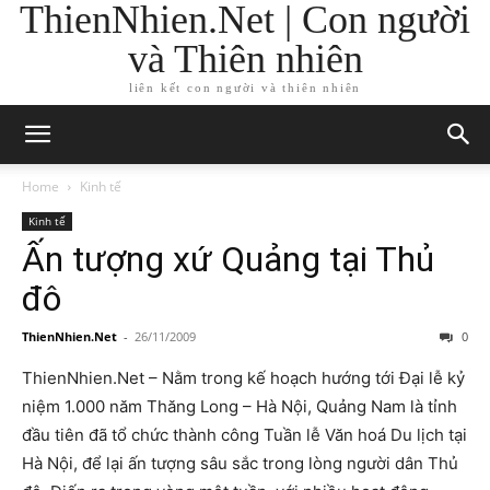
ThienNhien.Net | Con người
và Thiên nhiên
liên kết con người và thiên nhiên
Home
Kinh tế
Kinh tế
Ấn tượng xứ Quảng tại Thủ
đô
ThienNhien.Net
-
26/11/2009
0
ThienNhien.Net – Nằm trong kế hoạch hướng tới Đại lễ kỷ
niệm 1.000 năm Thăng Long – Hà Nội, Quảng Nam là tỉnh
đầu tiên đã tổ chức thành công Tuần lễ Văn hoá Du lịch tại
Hà Nội, để lại ấn tượng sâu sắc trong lòng người dân Thủ