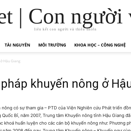
t | Con người 
liên kết con người và thiên nhiên
TÀI NGUYÊN
MÔI TRƯỜNG
KHOA HỌC – CÔNG NGHỆ
 ở Hậu Giang
pháp khuyến nông ở Hậu
n nông có sự tham gia – PTD của Viện Nghiên cứu Phát triển đ
ng Quốc Bỉ, năm 2007, Trung tâm Khuyến nông tỉnh Hậu Giang đ
 các khoá huấn luyện cho các cán bộ khuyến nông như: Phương 
ừ năm 2008 đến nay, Trung tâm Khuyến nông – Khuyến ngư cùng