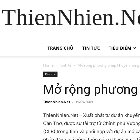
ThienNhien.Ne
TRANG CHỦ
TIN TỨC
TIÊU ĐIỂM
Home
Kinh tế
Mở rộng phương pháp khuyến nông
Kinh tế
Mở rộng phương 
ThienNhien.Net
-
15/09/2009
ThienNhien.Net – Xuất phát từ dự án khuyế
Cần Thơ, được sự tài trợ từ Chính phủ Vươ
(CLB) trong tỉnh và phối hợp với dự án mở
pháp đánh giá nông thôn có sự tham gia… T