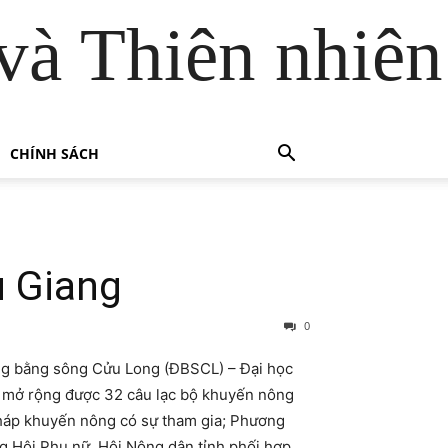
và Thiên nhiên
CHÍNH SÁCH
 Giang
0
ồng bằng sông Cửu Long (ĐBSCL) – Đại học
ã mở rộng được 32 câu lạc bộ khuyến nông
pháp khuyến nông có sự tham gia; Phương
 Hội Phụ nữ, Hội Nông dân tỉnh phối hợp