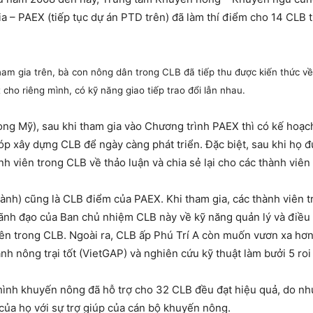
 – PAEX (tiếp tục dự án PTD trên) đã làm thí điểm cho 14 CLB t
ham gia trên, bà con nông dân trong CLB đã tiếp thu được kiến thức v
 cho riêng mình, có kỹ năng giao tiếp trao đổi lẫn nhau.
Long Mỹ), sau khi tham gia vào Chương trình PAEX thì có kế hoạ
p xây dựng CLB để ngày càng phát triển. Đặc biệt, sau khi họ 
nh viên trong CLB về thảo luận và chia sẻ lại cho các thành viên
ành) cũng là CLB điểm của PAEX. Khi tham gia, các thành viên 
ò lãnh đạo của Ban chủ nhiệm CLB này về kỹ năng quản lý và điề
iên trong CLB. Ngoài ra, CLB ấp Phú Trí A còn muốn vươn xa hơn
nh nông trại tốt (VietGAP) và nghiên cứu kỹ thuật làm bưởi 5 roi
ô hình khuyến nông đã hỗ trợ cho 32 CLB đều đạt hiệu quả, do 
 của họ với sự trợ giúp của cán bộ khuyến nông.