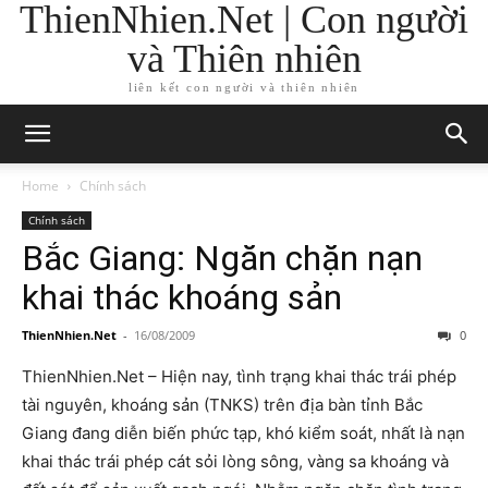
ThienNhien.Net | Con người
và Thiên nhiên
liên kết con người và thiên nhiên
Home
Chính sách
Chính sách
Bắc Giang: Ngăn chặn nạn
khai thác khoáng sản
ThienNhien.Net
-
16/08/2009
0
ThienNhien.Net – Hiện nay, tình trạng khai thác trái phép
tài nguyên, khoáng sản (TNKS) trên địa bàn tỉnh Bắc
Giang đang diễn biến phức tạp, khó kiểm soát, nhất là nạn
khai thác trái phép cát sỏi lòng sông, vàng sa khoáng và