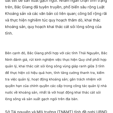
đất sét để sản xuất gạch ngói. Nhằm ngăn chặn tình trạng
trên, Bắc Giang đã tuyên truyền, phổ biến sâu rộng Luật
Khoáng sản và các văn bản có liên quan; công bố rộng rãi
và thực hiện nghiêm túc quy hoạch thăm dò, khai thác
khoáng sản, quy hoạch khai thác cát sỏi lòng sông của
tỉnh.
Bên cạnh đó, Bắc Giang phối hợp với các tỉnh Thái Nguyên, Bắc
Ninh đánh giá, rút kinh nghiệm việc thực hiện Quy chế phối hợp
quản lý, khai thác cát sỏi lòng sông vùng giáp ranh giữa 3 tỉnh
để thực hiện có hiệu quả hơn, tỉnh tăng cường thanh tra, kiểm
tra việc quản lý, hoạt động khoáng sản; gắn trách nhiệm với
quyền hạn của chính quyền các cấp trong công tác quản lý nhà
nước về khoáng sản, nhất là với hoạt động khai thác cát sỏi
lòng sông và sản xuất gạch ngói trên địa bàn.
Sở Tài nguyên và Môi trường (TN&MT) tỉnh đề nghị UBND