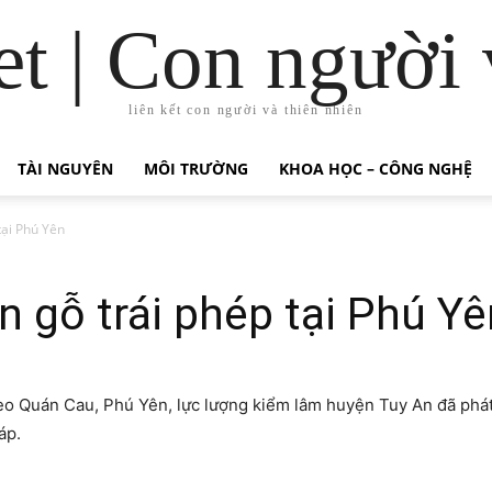
t | Con người 
liên kết con người và thiên nhiên
TÀI NGUYÊN
MÔI TRƯỜNG
KHOA HỌC – CÔNG NGHỆ
tại Phú Yên
n gỗ trái phép tại Phú Yê
èo Quán Cau, Phú Yên, lực lượng kiểm lâm huyện Tuy An đã phát
áp.