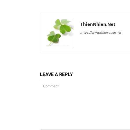
ThienNhien.Net
https://www.thiennhien.net
LEAVE A REPLY