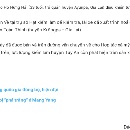
o Hồ Hưng Hải (33 tuổi, trú quán huyện Ayunpa, Gia Lai) điều khiển từ
n về tại trụ sở Hạt kiểm lâm để kiểm tra, lái xe đã xuất trình ho
n Toàn Thịnh (huyện Krôngpa – Gia Lai).
c này đã được bán và trên đường vận chuyển về cho Hợp tác xã 
a trên, lực lượng kiểm lâm huyện Tuy An còn phát hiện trên sàn
g quốc gia đồng bộ, hiện đại
 bị “phá trắng” ở Mang Yang
Đảo