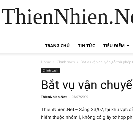
ThienNhien.Ne
TRANG CHỦ
TIN TỨC
TIÊU ĐIỂM
Home
Chính sách
Bắt vụ vận chuyển gỗ trái phép 
Chính sách
Bắt vụ vận chuyể
ThienNhien.Net
-
25/07/2009
ThienNhien.Net – Sáng 23/07, tại khu vực đ
hiếm thuộc nhóm I, không có giấy tờ hợp ph