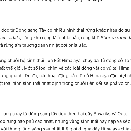
a, dọc từ Đông sang Tây có nhiều hình thái rừng khác nhau do sự
 cuspidata
, rừng khô rụng lá ở phía bắc, rừng khô
Shorea robust
 và rừng ẩm thường xanh nhiệt đới phía Bắc.
rong chuỗi hệ sinh thái liên kết Himalaya, chạy dài từ đồng cỏ Te
t thế giới. Một số loài chim và các loài động vật có vú tại
Himal
ng quanh. Do đó, các hoạt động bảo tồn ở Himalaya đặc biệt chú 
 loại hình sinh thái nhất định trong chuỗi liên kết sẽ phá vỡ chu
á rộng chạy từ đông sang tây dọc theo hai dãy Siwaliks và Oute
độ rừng bao phủ cao nhất, nhưng vùng sinh thái này hẹp và kéo 
với thung lũng sông sâu nhất thế giới đi qua dãy
Himalaya
chia 