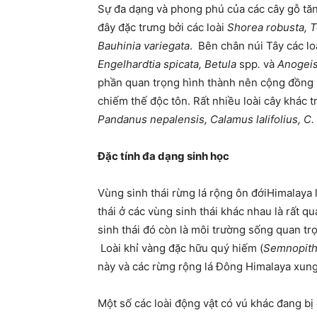
Sự đa dạng và phong phú của các cây gỗ tăn
đây đặc trưng bởi các loài
Shorea robusta, Te
Bauhinia variegata
. Bên chân núi Tây các loà
Engelhardtia spicata, Betula
spp
.
và
Anogei
phần quan trọng hình thành nên cộng đồng 
chiếm thế độc tôn. Rất nhiều loài cây khác 
Pandanus nepalensis, Calamus lalifolius, C.
Đặc tính đa dạng sinh học
Vùng sinh thái rừng lá rộng ôn đớiHimalaya 
thái ở các vùng sinh thái khác nhau là rất qu
sinh thái đó còn là môi trường sống quan trọ
Loài khỉ vàng đặc hữu quý hiếm (
Semnopith
này và các rừng rộng lá Đông
Himalaya
xung
Một số các loài động vật có vú khác đang bị