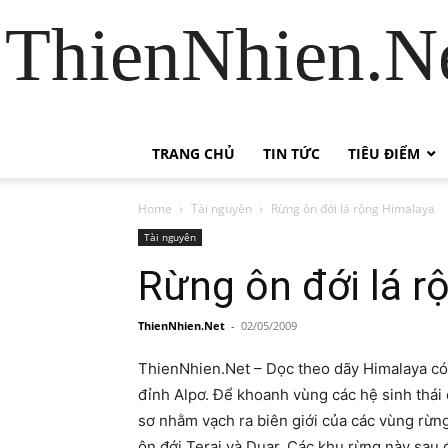
ThienNhien.Ne
TRANG CHỦ
TIN TỨC
TIÊU ĐIỂM
Home
Tài nguyên
Rừng ôn đới lá rộng Himalaya
Tài nguyên
Rừng ôn đới lá 
ThienNhien.Net
-
02/05/2009
ThienNhien.Net – Dọc theo dãy Himalaya có 
đỉnh Alpơ. Để khoanh vùng các hệ sinh thá
sơ nhằm vạch ra biên giới của các vùng rừn
ôn đới Terai và Duar. Các khu rừng này sau 