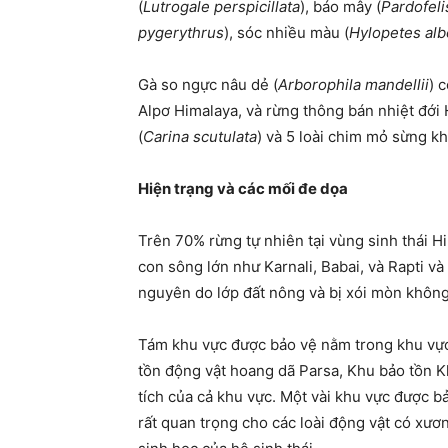
(
Lutrogale perspicillata
), báo mây (
Pardofeli
pygerythrus
), sóc nhiều màu (
Hylopetes alb
Gà so ngực nâu dẻ (
Arborophila mandellii
) 
Alpơ Himalaya, và rừng thông bán nhiệt đới H
(
Carina scutulata
) và 5 loài chim mỏ sừng kh
Hiện trạng và các mối đe dọa
Trên 70% rừng tự nhiên tại vùng sinh thái
Hi
con sông lớn như Karnali, Babai, và Rapti v
nguyên do lớp đất nông và bị xói mòn không 
Tám khu vực được bảo vệ nằm trong khu vực
tồn động vật hoang dã Parsa, Khu bảo tồn K
tích của cả khu vực. Một vài khu vực được b
rất quan trọng cho các loài động vật có xươ