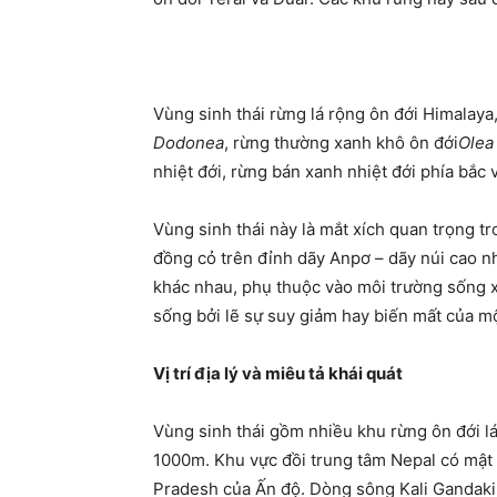
Vùng sinh thái rừng lá rộng ôn đới Himalay
Dodonea
, rừng thường xanh khô ôn đới
Olea
nhiệt đới, rừng bán xanh nhiệt đới phía bắc
Vùng sinh thái này là mắt xích quan trọng t
đồng cỏ trên đỉnh dãy Anpơ – dãy núi cao nhấ
khác nhau, phụ thuộc vào môi trường sống xu
sống bởi lẽ sự suy giảm hay biến mất của một
Vị trí địa lý và miêu tả khái quát
Vùng sinh thái gồm nhiều khu rừng ôn đới l
1000m. Khu vực đồi trung tâm
Nepal
có mật 
Pradesh của Ấn độ. Dòng sông Kali Gandaki 