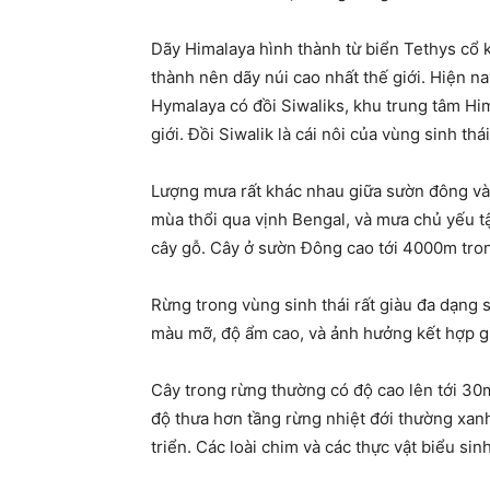
Dãy Himalaya hình thành từ biển Tethys cổ
thành nên dãy núi cao nhất thế giới. Hiện 
Hymalaya có đồi Siwaliks, khu trung tâm Him
giới. Đồi Siwalik là cái nôi của vùng sinh t
Lượng mưa rất khác nhau giữa sườn đông và 
mùa thổi qua vịnh Bengal, và mưa chủ yếu t
cây gỗ. Cây ở sườn Đông cao tới 4000m tron
Rừng trong vùng sinh thái rất giàu đa dạng s
màu mỡ, độ ẩm cao, và ảnh hưởng kết hợp gi
Cây trong rừng thường có độ cao lên tới 30m
độ thưa hơn tầng rừng nhiệt đới thường xanh
triển. Các loài chim và các thực vật biểu sin