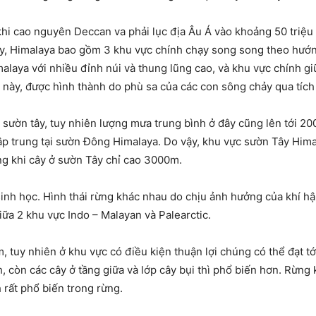
 khi cao nguyên
Deccan
va phải lục địa Âu Á vào khoảng 50 triệu
nay, Himalaya bao gồm 3 khu vực chính chạy song song theo hướ
alaya với nhiều đỉnh núi và thung lũng cao, và khu vực chính g
hái này, được hình thành do phù sa của các con sông chảy qua tíc
sườn tây, tuy nhiên lượng mưa trung bình ở đây cũng lên tới 2
ập trung tại sườn Đông Himalaya. Do vậy, khu vực sườn Tây Hima
g khi cây ở sườn Tây chỉ cao 3000m.
inh học. Hình thái rừng khác nhau do chịu ảnh hưởng của khí hậu
ữa 2 khu vực Indo – Malayan và Palearctic.
, tuy nhiên ở khu vực có điều kiện thuận lợi chúng có thể đạt t
, còn các cây ở tầng giữa và lớp cây bụi thì phổ biến hơn. Rừng
h rất phổ biến trong rừng.