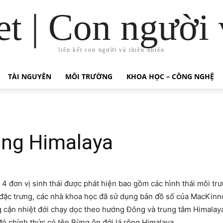
t | Con người 
liên kết con người và thiên nhiên
TÀI NGUYÊN
MÔI TRƯỜNG
KHOA HỌC – CÔNG NGHỆ
rộng Himalaya
4 đơn vị sinh thái được phát hiện bao gồm các hình thái môi t
i đặc trưng, các nhà khoa học đã sử dụng bản đồ số của MacKinn
g cận nhiệt đới chạy dọc theo hướng Đông và trung tâm Himalay
đó chính thức có tên Rừng ôn đới lá rộng Himalaya.