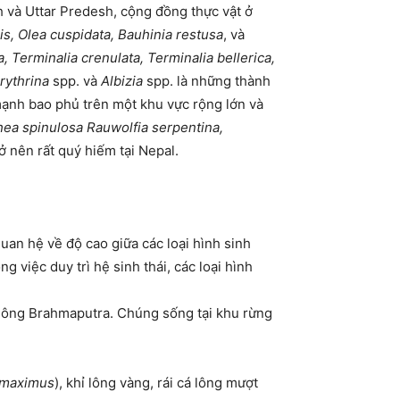
 và Uttar Predesh, cộng đồng thực vật ở
is, Olea cuspidata, Bauhinia restusa
, và
a, Terminalia crenulata, Terminalia bellerica,
rythrina
spp. và
Albizia
spp. là những thành
 mạnh bao phủ trên một khu vực rộng lớn và
ea spinulosa Rauwolfia serpentina,
ở nên rất quý hiếm tại Nepal.
quan hệ về độ cao giữa các loại hình sinh
g việc duy trì hệ sinh thái, các loại hình
 sông
Brahmaputra
. Chúng sống tại khu rừng
 maximus
), khỉ lông vàng, rái cá lông mượt