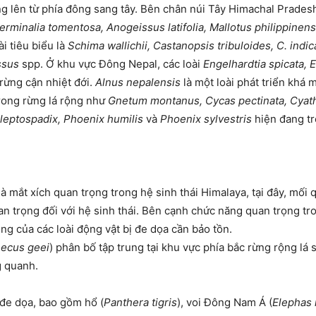
g lên từ phía đông sang tây. Bên chân núi Tây Himachal Pradesh
rminalia tomentosa, Anogeissus latifolia, Mallotus philippinens
i tiêu biểu là
Schima wallichii, Castanopsis tribuloides, C. indic
ssus
spp. Ở khu vực Đông Nepal, các loài
Engelhardtia spicata, E
rừng cận nhiệt đới.
Alnus nepalensis
là một loài phát triển khá
trong rừng lá rộng như
Gnetum montanus, Cycas pectinata, Cyath
 leptospadix, Phoenix humilis
và
Phoenix sylvestris
hiện đang tr
là mắt xích quan trọng trong hệ sinh thái Himalaya, tại đây, mối 
an trọng đối với hệ sinh thái. Bên cạnh chức năng quan trọng tron
ng của các loài động vật bị đe dọa cần bảo tồn.
ecus geei
) phân bố tập trung tại khu vực phía bắc rừng rộng lá
 quanh.
 đe dọa, bao gồm hổ (
Panthera tigris
), voi Đông Nam Á (
Elephas