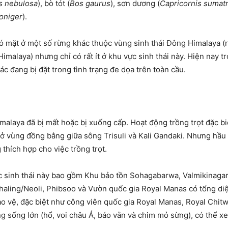
s nebulosa
), bò tót (
Bos gaurus
), sơn dương (
Capricornis sumat
oniger
).
có mặt ở một số rừng khác thuộc vùng sinh thái Đông Himalaya (
imalaya) nhưng chỉ có rất ít ở khu vực sinh thái này. Hiện nay t
ác đang bị đặt trong tình trạng đe dọa trên toàn cầu.
malaya
đã bị mất hoặc bị xuống cấp. Hoạt động trồng trọt đặc bi
à ở vùng đồng bằng giữa sông Trisuli và Kali Gandaki. Nhưng hầ
thích hợp cho việc trồng trọt.
 sinh thái này bao gồm Khu bảo tồn Sohagabarwa, Valmikinagar,
haling/Neoli, Phibsoo và Vườn quốc gia Royal Manas có tổng di
ảo vệ, đặc biệt như công viên quốc gia Royal Manas, Royal Chitw
ng sống lớn (hổ, voi châu Á, báo vằn và chim mỏ sừng), có thể x