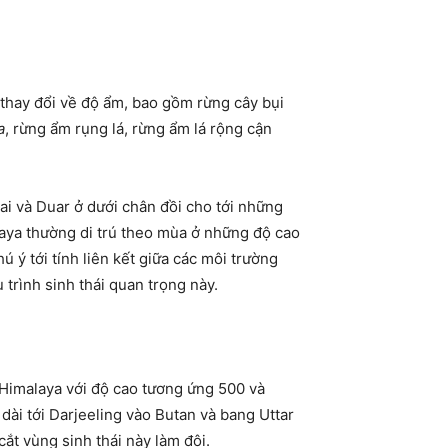
 thay đổi về độ ẩm, bao gồm rừng cây bụi
a
, rừng ẩm rụng lá, rừng ẩm lá rộng cận
rai và Duar ở dưới chân đồi cho tới những
aya
thường di trú theo mùa ở những độ cao
ý tới tính liên kết giữa các môi trường
 trình sinh thái quan trọng này.
r Himalaya với độ cao tương ứng 500 và
dài tới
Darjeeling
vào Butan và bang Uttar
cắt vùng sinh thái này làm đôi.