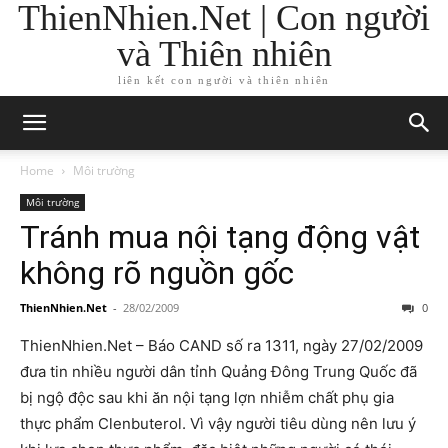
ThienNhien.Net | Con người
và Thiên nhiên
liên kết con người và thiên nhiên
Home
Môi trường
Môi trường
Tránh mua nội tạng động vật
không rõ nguồn gốc
ThienNhien.Net
-
28/02/2009
0
ThienNhien.Net – Báo CAND số ra 1311, ngày 27/02/2009
đưa tin nhiều người dân tỉnh Quảng Đông Trung Quốc đã
bị ngộ độc sau khi ăn nội tạng lợn nhiễm chất phụ gia
thực phẩm Clenbuterol. Vì vậy người tiêu dùng nên lưu ý