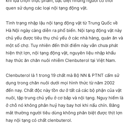
khi lựa chọn thực phẩm, đặc biệt những người có thói
quen sử dụng các loại nội tạng động vật.
Tình trạng nhập lậu nội tạng động vật từ Trung Quốc về
Hà Nội ngày càng diễn ra phổ biến. Nội tạng động vật này
chủ yếu được tiêu thụ chủ yếu ở các nhà hàng, quán ăn và
một số chợ. Tuy nhiên đến thời điểm này vẫn chưa phát
hiện thịt lợn, nội tạng động vật, nguyên liệu nhập khẩu
hay thức ăn chăn nuôi nhiễm Clenbuterol tại Việt Nam.
Clenbuterol là 1 trong 19 chất mà Bộ NN & PTNT cấm sử
dụng trong chăn nuôi dưới mọi hình thức từ năm 2002
đến nay. Chất độc này tồn dư ở tất cả các bộ phận của vật
nuôi, tập trung chủ yếu ở cơ bắp và nội tạng. Nguy hiểm là
ở chỗ nó không phân huỷ hay bay hơi khi nấu chín. Bằng
mắt thường người tiêu dùng không phân biệt được thịt lợn
hay nội tạng có chất clenbuterol.