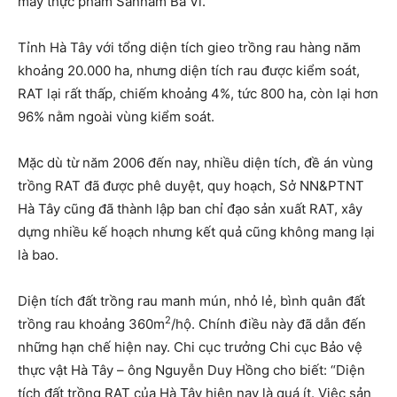
máy thực phẩm Sannam Ba Vì.
Tỉnh Hà Tây với tổng diện tích gieo trồng rau hàng năm
khoảng 20.000 ha, nhưng diện tích rau được kiểm soát,
RAT lại rất thấp, chiếm khoảng 4%, tức 800 ha, còn lại hơn
96% nằm ngoài vùng kiểm soát.
Mặc dù từ năm 2006 đến nay, nhiều diện tích, đề án vùng
trồng RAT đã được phê duyệt, quy hoạch, Sở NN&PTNT
Hà Tây cũng đã thành lập ban chỉ đạo sản xuất RAT, xây
dựng nhiều kế hoạch nhưng kết quả cũng không mang lại
là bao.
Diện tích đất trồng rau manh mún, nhỏ lẻ, bình quân đất
2
trồng rau khoảng 360m
/hộ. Chính điều này đã dẫn đến
những hạn chế hiện nay. Chi cục trưởng Chi cục Bảo vệ
thực vật Hà Tây – ông Nguyễn Duy Hồng cho biết: “Diện
tích đất trồng RAT của Hà Tây hiện nay là quá ít. Việc sản