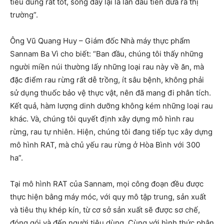
tiêu dùng rất tốt, song đây lại là lần đầu tiên đưa ra thị
trường”.
Ông Vũ Quang Huy – Giám đốc Nhà máy thực phẩm
Sannam Ba Vì cho biết: “Ban đầu, chúng tôi thấy những
người miền núi thường lấy những loại rau này về ăn, mà
đặc điểm rau rừng rất dễ trồng, ít sâu bệnh, không phải
sử dụng thuốc bảo vệ thực vật, nên đã mang đi phân tích.
Kết quả, hàm lượng dinh dưỡng không kém những loại rau
khác. Và, chúng tôi quyết định xây dựng mô hình rau
rừng, rau tự nhiên. Hiện, chúng tôi đang tiếp tục xây dựng
mô hình RAT, mà chủ yếu rau rừng ở Hòa Bình với 300
ha”.
Tại mô hình RAT của Sannam, mọi công đoạn đều được
thực hiện bằng máy móc, với quy mô tập trung, sản xuất
và tiêu thụ khép kín, từ cơ sở sản xuất sẽ được sơ chế,
đóng gói và đến người tiêu dùng. Cùng với hình thức phân