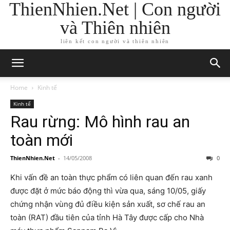
ThienNhien.Net | Con người
và Thiên nhiên
liên kết con người và thiên nhiên
Home
Kinh tế
Kinh tế
Rau rừng: Mô hình rau an
toàn mới
ThienNhien.Net
-
14/05/2008
0
Khi vấn đề an toàn thực phẩm có liên quan đến rau xanh
được đặt ở mức báo động thì vừa qua, sáng 10/05, giấy
chứng nhận vùng đủ điều kiện sản xuất, sơ chế rau an
toàn (RAT) đầu tiên của tỉnh Hà Tây được cấp cho Nhà