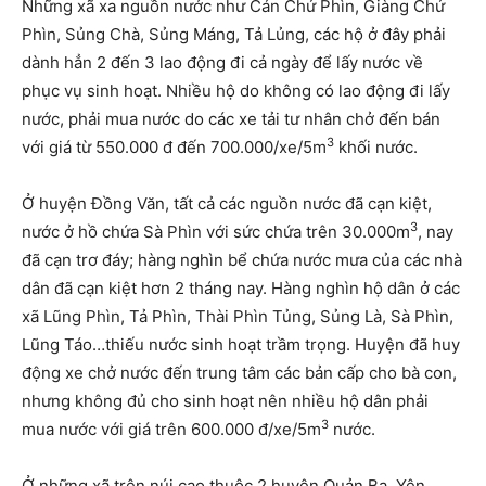
Những xã xa nguồn nước như Cán Chứ Phìn, Giàng Chứ
Phìn, Sủng Chà, Sủng Máng, Tả Lủng, các hộ ở đây phải
dành hẳn 2 đến 3 lao động đi cả ngày để lấy nước về
phục vụ sinh hoạt. Nhiều hộ do không có lao động đi lấy
nước, phải mua nước do các xe tải tư nhân chở đến bán
3
với giá từ 550.000 đ đến 700.000/xe/5m
khối nước.
Ở huyện Đồng Văn, tất cả các nguồn nước đã cạn kiệt,
3
nước ở hồ chứa Sà Phìn với sức chứa trên 30.000m
, nay
đã cạn trơ đáy; hàng nghìn bể chứa nước mưa của các nhà
dân đã cạn kiệt hơn 2 tháng nay. Hàng nghìn hộ dân ở các
xã Lũng Phìn, Tả Phìn, Thài Phìn Tủng, Sủng Là, Sà Phìn,
Lũng Táo…thiếu nước sinh hoạt trầm trọng. Huyện đã huy
động xe chở nước đến trung tâm các bản cấp cho bà con,
nhưng không đủ cho sinh hoạt nên nhiều hộ dân phải
3
mua nước với giá trên 600.000 đ/xe/5m
nước.
Ở những xã trên núi cao thuộc 2 huyện Quản Bạ, Yên