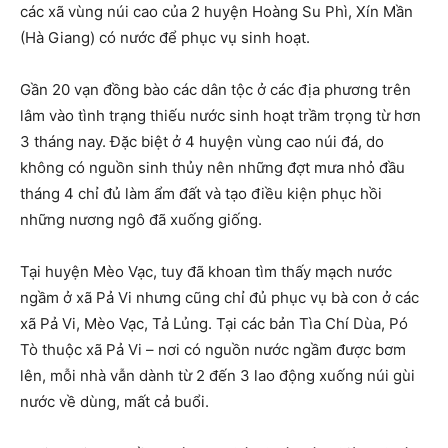
các xã vùng núi cao của 2 huyện Hoàng Su Phì, Xín Mần
(Hà Giang) có nước để phục vụ sinh hoạt.
Gần 20 vạn đồng bào các dân tộc ở các địa phương trên
lâm vào tình trạng thiếu nước sinh hoạt trầm trọng từ hơn
3 tháng nay. Đặc biệt ở 4 huyện vùng cao núi đá, do
không có nguồn sinh thủy nên những đợt mưa nhỏ đầu
tháng 4 chỉ đủ làm ẩm đất và tạo điều kiện phục hồi
những nương ngô đã xuống giống.
Tại huyện Mèo Vạc, tuy đã khoan tìm thấy mạch nước
ngầm ở xã Pả Vi nhưng cũng chỉ đủ phục vụ bà con ở các
xã Pả Vi, Mèo Vạc, Tả Lủng. Tại các bản Tìa Chí Dùa, Pó
Tò thuộc xã Pả Vi – nơi có nguồn nước ngầm được bơm
lên, mỗi nhà vẫn dành từ 2 đến 3 lao động xuống núi gùi
nước về dùng, mất cả buổi.