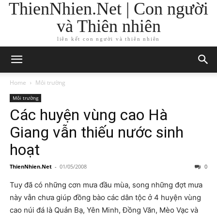
ThienNhien.Net | Con người
và Thiên nhiên
liên kết con người và thiên nhiên
Home
Môi trường
Môi trường
Các huyện vùng cao Hà
Giang vẫn thiếu nước sinh
hoạt
ThienNhien.Net
-
01/05/2008
0
Tuy đã có những cơn mưa đầu mùa, song những đợt mưa
này vẫn chưa giúp đồng bào các dân tộc ở 4 huyện vùng
cao núi đá là Quản Bạ, Yên Minh, Đồng Văn, Mèo Vạc và