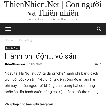
ThienNhien.Net | Con người
và Thiên nhiên
liên kết con người và thiên nhiên
Home
Môi trường
Môi trường
Hành phi độn… vỏ sắn
ThienNhien.Net
-
24/04/2008
0
Ngay tại Hà Nội, người ta đang "chế" hành phi bằng cách
trộn với bột vỏ sắn. Nếu chứng kiến công đoạn làm hành
phi này, nhiều người sẽ không dám bưng bát cơm rang
hoặc ăn đĩa bánh cuốn nóng có trộn hành khô thơm lừng.
Phù phép cho hành phi tăng cân