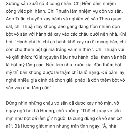
Xưởng sản xuất có 3 công nhân. Chị Hiền đảm nhiệm
công việc phi hành. Chị Thuận làm nhiệm vụ độn vỏ sắn.
Anh Tuấn chuyên xay hành và nghiền vỏ sắn.Theo quan
sát, chị Thuận tay không đeo găng đang hồn nhiên độn
bột vỏ sắn với hành đã xay vào các chậu dưới nền nhà. Khi
hỏi: “Hành phi thì chỉ có hành khô xay ra rồi mang bán, chị
còn cho thêm bột gì mà trắng và mịn thế?”. Chị Thuận vui
vẻ giải thích: “Giá nguyên liệu như hành, dầu, than và nhất
là bột mỳ tăng cao. Nếu làm như trước kia, độn thêm bột
mỳ thì bán không được lãi thậm chí là lỗ nặng. Để bám lấy
nghề nhiều gia đình đã chọn giải pháp là độn thêm bột vỏ
sắn vào cho tăng cân”.
Đứng nhìn những chậu vỏ sắn đã được xay nhỏ mịn, vờ
ngây ngô hỏi bà Hương, chủ xưởng: “Thế chị xay vỏ sắn
mịn như bột để làm gì? Người ta cũng dùng cả vỏ sắn cơ
à?”. Bà Hương giật mình nhưng trấn tĩnh ngay: “À, nhà