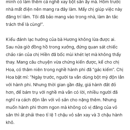
mình có làm thêm cả nghề xay bột sắn ấy mà. Hôm trước
nhà mất điện nên mang ra đây làm. Mấy chị giúp việc này
đãng trí lắm. Tôi đã bảo mang vào trong nhà, làm ăn tắc
trách thế là cùng!”.
Kiểu đánh lạc hướng của bà Hương không lừa được ai.
Sau nửa giờ đồng hồ trong xưởng, đứng quan sát chiếc
chảo rán của chị Hiền đã bốc mùi khét lẹt mà không thấy
thay. Mang câu chuyện vừa chứng kiến được, kể cho chị
Hoa, có thâm niên trong nghề hành phi đã “gác kiếm”. Chị
Hoa bật mí: “Ngày trước, người ta vẫn dùng bột mỳ độn lẫn
với hành phi. Nhưng thời gian gần đây, giá hành đắt đỏ
hơn, để bám trụ với nghề mà vẫn có lời, nhiều người đã
nghĩ ra cách độn lẫn với vỏ sắn cho nặng thêm. Nhưng
muốn hành phi thơm ngon mà không có vị đắng của vỏ
sắn thì ắt phải theo tỉ lệ 1 chậu vỏ sắn xay và 3 chậu hành
khô.