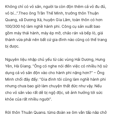
Không chỉ có vỏ sắn, người ta còn độn thêm cả vỏ đu đủ,
vỏ bí…”.Theo ông Trần Thế Minh, trưởng thôn Thuận
Quang, xã Dương Xá, huyện Gia Lâm, toàn thôn có hơn
100/300 hộ làm nghề hành phi. Công cụ sản xuất bao
gồm máy thái hành, máy ép mỡ, chảo rán và bếp lò, giá
thành vừa phải nên bất cứ gia đình nào cũng có thể trang
bị được.
Nguyên liệu nhập chủ yếu từ các vùng Hải Dương, Hưng
Yên, Hà Giang. “Ông có nghe nói đến việc có nhiều hộ sử
dụng cả vỏ sắn độn vào cho hành phi nặng hơn?” – Ông
Minh chối đây đẩy: “Gia đình tôi cũng làm nghề hành phi
nhưng chưa bao giờ làm chuyện thất đức như vậy. Nếu
cho vỏ sắn vào rất dễ bị ngộ độc, sẽ ảnh hưởng tới sức
khỏe của rất nhiều người”.
Rời thôn Thuận Quang, từng đoàn xe ôm vẫn tấp nập chở