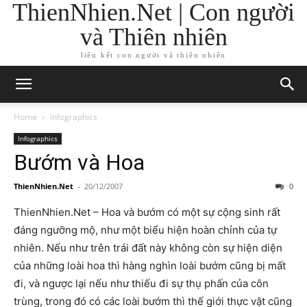
ThienNhien.Net | Con người
và Thiên nhiên
liên kết con người và thiên nhiên
Home
Infographics
Infographics
Bướm và Hoa
ThienNhien.Net
-
20/12/2007
0
ThienNhien.Net – Hoa và bướm có một sự cộng sinh rất
đáng ngưỡng mộ, như một biểu hiện hoàn chỉnh của tự
nhiên. Nếu như trên trái đất này không còn sự hiện diện
của những loài hoa thì hàng nghìn loài bướm cũng bị mất
đi, và ngược lại nếu như thiếu đi sự thụ phấn của côn
trùng, trong đó có các loài bướm thì thế giới thực vật cũng