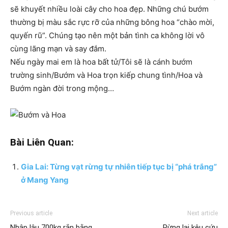
sẽ khuyết nhiều loài cây cho hoa đẹp. Những chú bướm
thường bị màu sắc rực rỡ của những bông hoa “chào mời,
quyến rũ”. Chúng tạo nên một bản tình ca không lời vô
cùng lãng mạn và say đắm.
Nếu ngày mai em là hoa bất tử/Tôi sẽ là cánh bướm
trường sinh/Bướm và Hoa trọn kiếp chung tình/Hoa và
Bướm ngàn đời trong mộng…
Bài Liên Quan:
Gia Lai: Từng vạt rừng tự nhiên tiếp tục bị “phá trắng”
ở Mang Yang
Previous article
Next article
Nhập lậu 700kg rắn bằng
Rừng lại kêu cứu