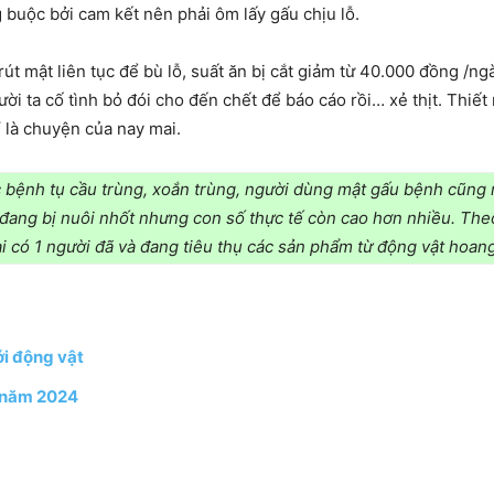
 buộc bởi cam kết nên phải ôm lấy gấu chịu lỗ.
 rút mật liên tục để bù lỗ, suất ăn bị cắt giảm từ 40.000 đồng 
gười ta cố tình bỏ đói cho đến chết để báo cáo rồi… xẻ thịt. Th
ỉ là chuyện của nay mai.
 bệnh tụ cầu trùng, xoắn trùng, người dùng mật gấu bệnh cũng 
 đang bị nuôi nhốt nhưng con số thực tế còn cao hơn nhiều. Th
lại có 1 người đã và đang tiêu thụ các sản phẩm từ động vật ho
ới động vật
u năm 2024