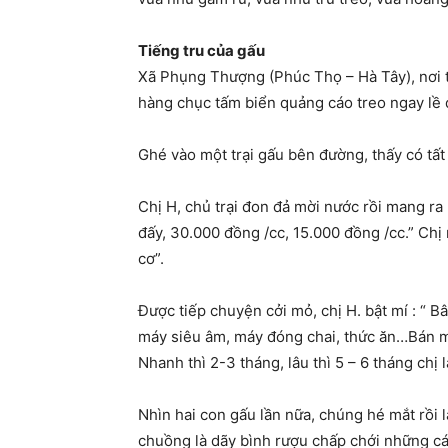
Tiếng tru của gấu
Xã Phụng Thượng (Phúc Thọ – Hà Tây), nơi t
hàng chục tấm biển quảng cáo treo ngay lề đ
Ghé vào một trại gấu bên đường, thấy có tấ
Chị H, chủ trại đon đả mời nước rồi mang ra 
đấy, 30.000 đồng /cc, 15.000 đồng /cc.” Chị
cơ”.
Được tiếp chuyện cởi mỏ, chị H. bật mí : “ B
máy siêu âm, máy đóng chai, thức ăn…Bán mật 
Nhanh thì 2-3 tháng, lâu thì 5 – 6 tháng chị l
Nhìn hai con gấu lần nữa, chúng hé mắt rồi l
chuồng là dãy bình rượu chấp chới những cá