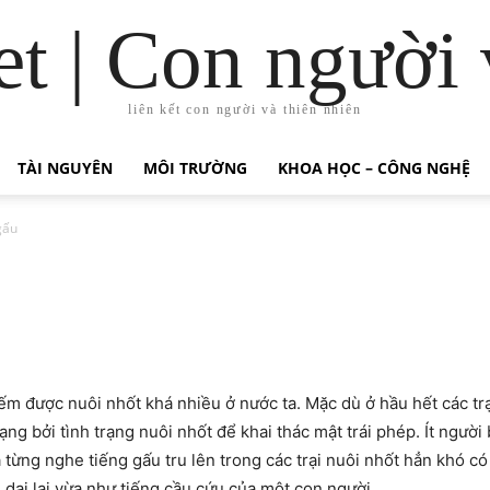
t | Con người 
liên kết con người và thiên nhiên
TÀI NGUYÊN
MÔI TRƯỜNG
KHOA HỌC – CÔNG NGHỆ
gấu
ếm được nuôi nhốt khá nhiều ở nước ta. Mặc dù ở hầu hết các trạ
ởi tình trạng nuôi nhốt để khai thác mật trái phép. Ít người biết 
̃ từng nghe tiếng gấu tru lên trong các trại nuôi nhốt hẳn khó co
dại lại vừa như tiếng cầu cứu của một con người.