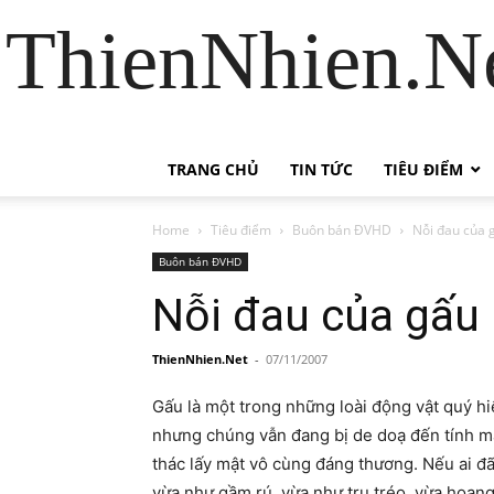
ThienNhien.Ne
TRANG CHỦ
TIN TỨC
TIÊU ĐIỂM
Home
Tiêu điểm
Buôn bán ĐVHD
Nỗi đau của 
Buôn bán ĐVHD
Nỗi đau của gấu
ThienNhien.Net
-
07/11/2007
Gấu là một trong những loài động vật quý hi
nhưng chúng vẫn đang bị de doạ đến tính mạng b
thác lấy mật vô cùng đáng thương. Nếu ai đa
vừa như gầm rú, vừa như tru tréo, vừa hoang 