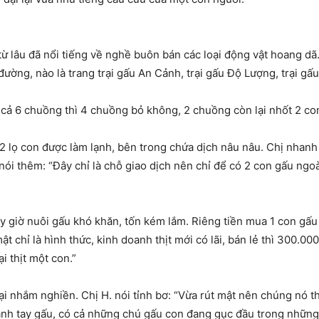
ừ lâu đã nổi tiếng về nghề buôn bán các loại động vật hoang d
ường, nào là trang trại gấu An Cảnh, trại gấu Độ Lượng, trại gấ
t cả 6 chuồng thì 4 chuồng bỏ không, 2 chuồng còn lại nhốt 2 co
2 lọ con được làm lạnh, bên trong chứa dịch nâu nâu. Chị nhanh n
 nói thêm: “Đây chỉ là chỗ giao dịch nên chỉ để có 2 con gấu ngo
ây giờ nuôi gấu khó khăn, tốn kém lắm. Riêng tiền mua 1 con gấu 
chỉ là hình thức, kinh doanh thịt mới có lãi, bán lẻ thì 300.000
ại thịt một con.”
ại nhắm nghiền. Chị H. nói tỉnh bơ: “Vừa rút mật nên chúng nó t
nh tay gấu, có cả những chú gấu con đang gục đầu trong những b