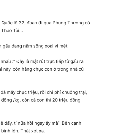
ã. Quốc lộ 32, đoạn đi qua Phụng Thượng có
u Thao Tài…
n gấu đang nằm sõng xoài vì mệt.
hẩu :” Đây là mật rút trực tiếp từ gấu ra
ài này, còn hàng chục con ở trong nhà cũ
đã mấy chục triệu, rồi chi phí chuồng trại,
 đồng /kg, còn cả con thì 20 triệu đồng.
hế đấy, tí nữa hồi ngay ấy mà”. Bên cạnh
ình lớn. Thật xót xa.