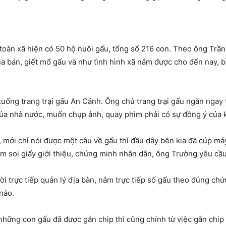
àn xã hiện có 50 hộ nuôi gấu, tổng số 216 con. Theo ông Trầ
 bán, giết mổ gấu và như tình hình xã nắm được cho đến nay, b
xuống trang trại gấu An Cảnh. Ông chủ trang trại gấu ngăn ngay
n của nhà nước, muốn chụp ảnh, quay phim phải có sự đồng ý của 
mới chỉ nói được một câu về gấu thì đầu dây bên kia đã cúp máy
m soi giấy giới thiệu, chứng minh nhân dân, ông Trường yêu cầu
ời trực tiếp quản lý địa bàn, nắm trực tiếp số gấu theo đúng 
nào.
những con gấu đã được gắn chip thì cũng chính từ việc gắn chip 