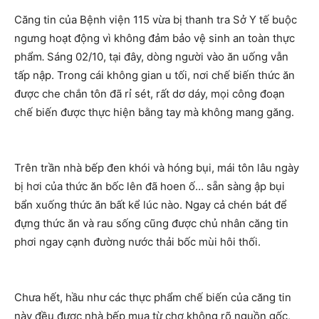
Căng tin của Bệnh viện 115 vừa bị thanh tra Sở Y tế buộc
ngưng hoạt động vì không đảm bảo vệ sinh an toàn thực
phẩm
.
Sáng 02/10, tại đây, dòng người vào ăn uống vẫn
tấp nập. Trong cái không gian u tối, nơi chế biến thức ăn
được che chắn tôn đã rỉ sét, rất dơ dáy, mọi công đoạn
chế biến được thực hiện bằng tay mà không mang găng.
Trên trần nhà bếp đen khói và hóng bụi, mái tôn lâu ngày
bị hơi của thức ăn bốc lên đã hoen ố… sẵn sàng ập bụi
bẩn xuống thức ăn bất kể lúc nào. Ngay cả chén bát để
đựng thức ăn và rau sống cũng được chủ nhân căng tin
phơi ngay cạnh đường nước thải bốc mùi hôi thối.
Chưa hết, hầu như các thực phẩm chế biến của căng tin
này đều được nhà bếp mua từ chợ không rõ nguồn gốc,