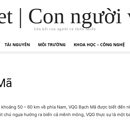
t | Con người 
liên kết con người và thiên nhiên
TÀI NGUYÊN
MÔI TRƯỜNG
KHOA HỌC – CÔNG NGHỆ
Mã
khoảng 50 – 60 km về phía Nam, VQG Bạch Mã được biết đến như
ột chú ngựa hướng ra biển cả mênh mông, VQG thực sự là một bá