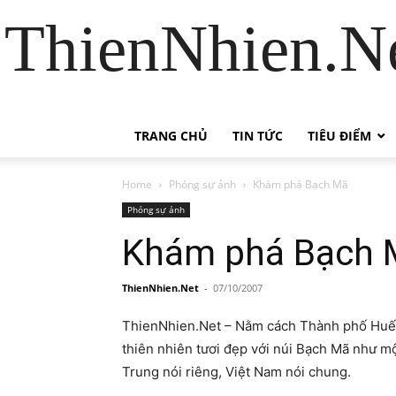
ThienNhien.Ne
TRANG CHỦ
TIN TỨC
TIÊU ĐIỂM
Home
Phóng sự ảnh
Khám phá Bạch Mã
Phóng sự ảnh
Khám phá Bạch 
ThienNhien.Net
-
07/10/2007
ThienNhien.Net – Nằm cách Thành phố Huế 
thiên nhiên tươi đẹp với núi Bạch Mã như m
Trung nói riêng, Việt Nam nói chung.