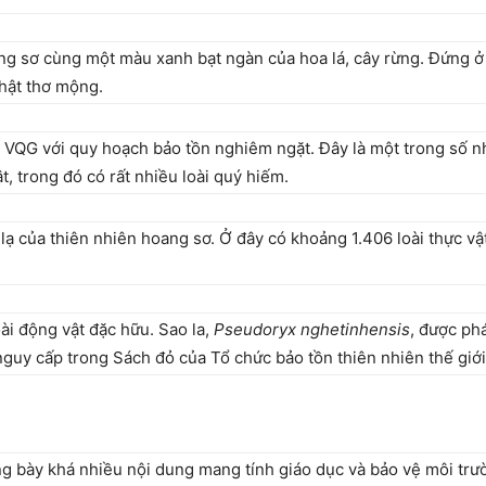
ng sơ cùng một màu xanh bạt ngàn của hoa lá, cây rừng. Đứng ở
 thật thơ mộng.
 VQG với quy hoạch bảo tồn nghiêm ngặt. Đây là một trong số n
t, trong đó có rất nhiều loài quý hiếm.
lạ của thiên nhiên hoang sơ. Ở đây có khoảng 1.406 loài thực vậ
ài động vật đặc hữu. Sao la,
Pseudoryx nghetinhensis
, được ph
nguy cấp trong Sách đỏ của Tổ chức bảo tồn thiên nhiên thế giớ
ng bày khá nhiều
nội dung
mang tính giáo dục và bảo vệ môi trườ