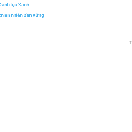
 Danh lục Xanh
thiên nhiên bền vững
T