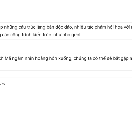
gặp những cấu trúc làng bản độc đáo, nhiều tác phẩm hội họa vớ
ng các công trình kiến trúc như nhà gươl…
ch Mã ngắm nhìn hoàng hôn xuống, chúng ta có thể sẽ bắt gặp m
iao