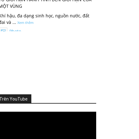
MỘT VÙNG
Khí hậu, đa dạng sinh học, nguồn nước, đất
đai và
...
Xem thêm
Photo
Xem trên Facebook
·
Chia sẻ
ThienNhien.Net
3 ngày trước
KHI HỆ SINH THÁI VƯỢT NGƯỠNG
Thiên nhiên thường tạo cho con người cảm
giác rằng mọi thứ vẫn đang t
...
Xem thêm
Trên YouTube
Photo
Xem trên Facebook
·
Chia sẻ
deo
ayer
ThienNhien.Net
4 ngày trước