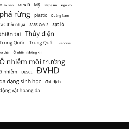
Mỹ
Mưa lũ
Mưa bão
ngà voi
Nghệ An
phá rừng
plastic
Quảng Nam
sạt lở
rác thải nhựa
SARS-CoV-2
Thủy điện
thiên tai
Trung Quốc
Trung Quốc
vaccine
Ô nhiễm không khí
xả thải
Ô nhiễm môi trường
ĐVHD
ô nhiễm
ĐBSCL
đa dạng sinh học
đại dịch
động vật hoang dã