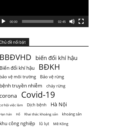
GIỚI HẠN SINH THÁI KHÔNG PHẢI LÀ GIỚI
HẠN PHÁT TRIỂN
Nước từ sông được dùng cho sinh hoạt, tưới
00:00
02:45
ti
...
Xem thêm
Photo
Chủ đề nổi bật
Xem trên Facebook
·
Chia sẻ
BBĐVHD
biến đổi khí hậu
ThienNhien.Net
BĐKH
Biến đổi khí hậu
5 ngày trước
bảo vệ môi trường
Bảo vệ rừng
Mai Châu mùa em thơm nếp xôi
bệnh truyền nhiễm
cháy rừng
Chỉ một câu thơ của Quang Dũng cũng đủ để
Covid-19
đưa Mai Châu trở thành một
...
Xem thêm
corona
Photo
Hà Nội
Dịch bệnh
cơ hội việc làm
Xem trên Facebook
·
Chia sẻ
khoáng sản
Khai thác khoáng sản
Hạn hán
Hổ
khu công nghiệp
lũ lụt
Mê Kông