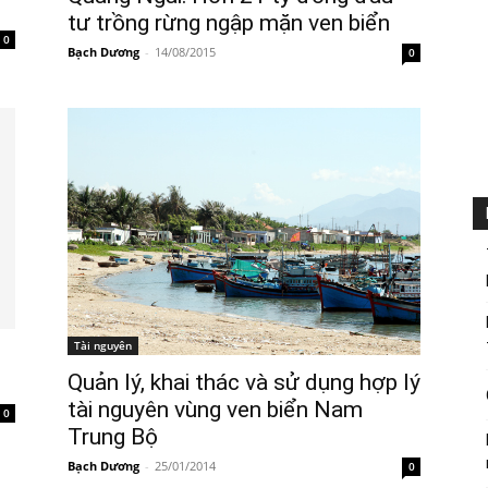
tư trồng rừng ngập mặn ven biển
0
Bạch Dương
-
14/08/2015
0
Tài nguyên
Quản lý, khai thác và sử dụng hợp lý
tài nguyên vùng ven biển Nam
0
Trung Bộ
Bạch Dương
-
25/01/2014
0