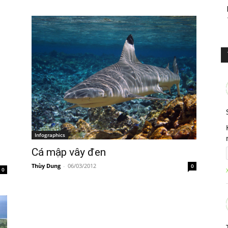
Infographics
Cá mập vây đen
Thùy Dung
-
06/03/2012
0
0