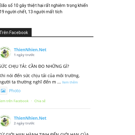
Bão số 10 gây thiệt hại rất nghiêm trọng khiến
19 người chết, 13 người mất tích
Trên Facebook
ThienNhien.Net
1 ngày trước
SỨC CHỊU TẢI: CẦN ĐO NHỮNG GÌ?
Khi nói đến sức chịu tải của môi trường,
người ta thường nghĩ đến m
...
Xem thêm
Photo
Xem trên Facebook
·
Chia sẻ
ThienNhien.Net
2 ngày trước
TỪ GIỚI HẠN HÀNH TINH ĐẾN GIỚI HẠN CỦA