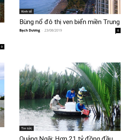
Kinh tế
Bùng nổ đô thị ven biển miền Trung
Bạch Dương
-
23/08/2019
0
0
Tin tức
Quảng Ngãi: Hơn 21 tỷ đồng đầu