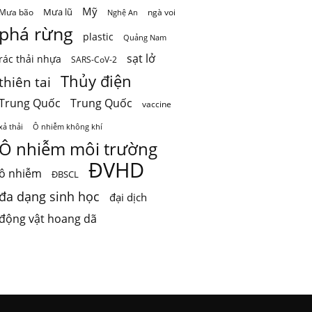
Mỹ
Mưa lũ
Mưa bão
ngà voi
Nghệ An
phá rừng
plastic
Quảng Nam
sạt lở
rác thải nhựa
SARS-CoV-2
Thủy điện
thiên tai
Trung Quốc
Trung Quốc
vaccine
Ô nhiễm không khí
xả thải
Ô nhiễm môi trường
ĐVHD
ô nhiễm
ĐBSCL
đa dạng sinh học
đại dịch
động vật hoang dã