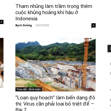
Tham nhũng làm trầm trọng thêm
cuộc khủng hoảng khí hậu ở
Indonesia
0
Bạch Dương
-
24/07/2020
0
Trao đổi - Bình luận
“Loạn quy hoạch” làm biến dạng đô
thị: Virus cần phải loại bỏ triệt để –
Bài 7