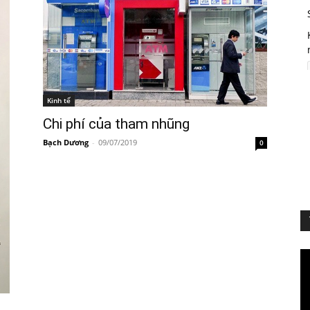
Kinh tế
Chi phí của tham nhũng
Bạch Dương
-
09/07/2019
0
Vi
Pl