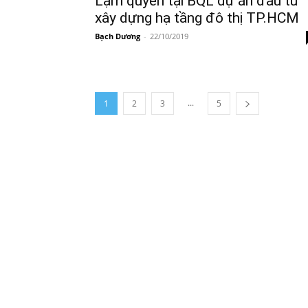
Lạm quyền tại BQL dự án đầu tư
xây dựng hạ tầng đô thị TP.HCM
Bạch Dương
-
22/10/2019
...
1
2
3
5