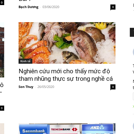
0
Bạch Dương
-
03/06/2020
0
Kinh tế
Nghiên cứu mới cho thấy mức độ
tham nhũng thực sự trong nghề cá
đô
Son Thuy
-
26/05/2020
0
–
0