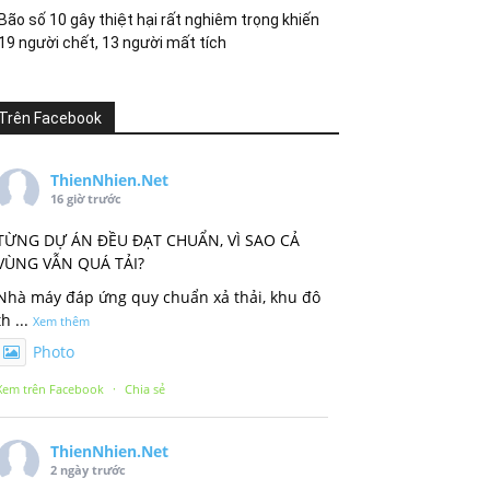
Bão số 10 gây thiệt hại rất nghiêm trọng khiến
19 người chết, 13 người mất tích
Trên Facebook
ThienNhien.Net
16 giờ trước
TỪNG DỰ ÁN ĐỀU ĐẠT CHUẨN, VÌ SAO CẢ
VÙNG VẪN QUÁ TẢI?
Nhà máy đáp ứng quy chuẩn xả thải, khu đô
th
...
Xem thêm
Photo
Xem trên Facebook
·
Chia sẻ
ThienNhien.Net
2 ngày trước