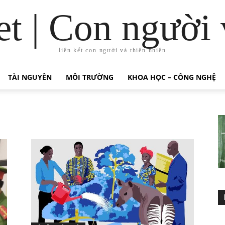
t | Con người 
liên kết con người và thiên nhiên
TÀI NGUYÊN
MÔI TRƯỜNG
KHOA HỌC – CÔNG NGHỆ