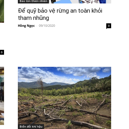
Bảo tồn thiên nhiên
Để quỹ bảo vệ rừng an toàn khỏi
tham nhũng
Hồng Ngọc
-
09/10/2020
0
0
Biến đổi khí hậu