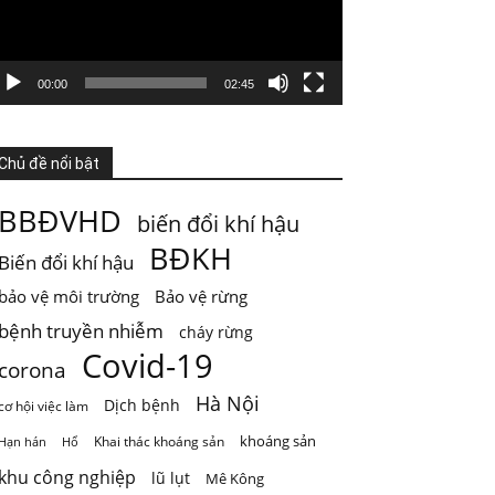
4 ngày trước
KHI HỆ SINH THÁI VƯỢT NGƯỠNG
Thiên nhiên thường tạo cho con người cảm
00:00
02:45
giác rằng mọi thứ vẫn đang t
...
Xem thêm
Photo
Chủ đề nổi bật
Xem trên Facebook
·
Chia sẻ
BBĐVHD
biến đổi khí hậu
ThienNhien.Net
BĐKH
Biến đổi khí hậu
5 ngày trước
bảo vệ môi trường
Bảo vệ rừng
GIỚI HẠN SINH THÁI KHÔNG PHẢI LÀ GIỚI
HẠN PHÁT TRIỂN
bệnh truyền nhiễm
cháy rừng
Covid-19
Nước từ sông được dùng cho sinh hoạt, tưới
corona
ti
...
Xem thêm
Hà Nội
Dịch bệnh
cơ hội việc làm
Photo
khoáng sản
Khai thác khoáng sản
Hạn hán
Hổ
Xem trên Facebook
·
Chia sẻ
khu công nghiệp
lũ lụt
Mê Kông